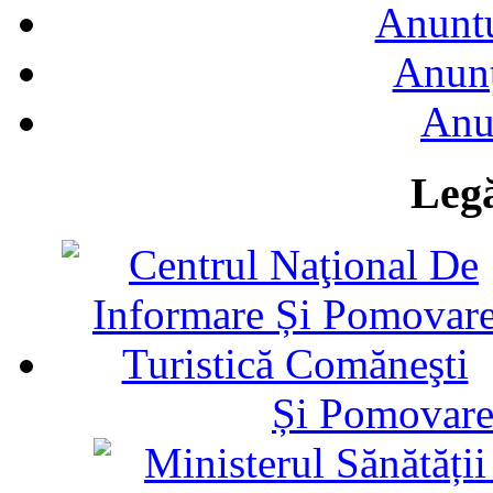
Anuntu
Anunţ
Anu
Legă
Și Pomovare