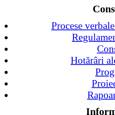
Consi
Procese verbale
Regulamen
Cons
Hotărâri al
Prog
Proie
Rapoart
Inform