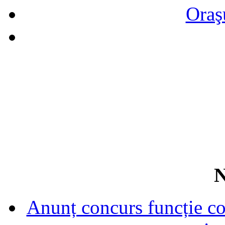
Oraş
N
Anunț concurs funcție con