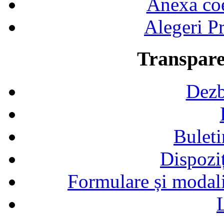
Anexa coef
Alegeri Pr
Transpare
Dezb
Buleti
Dispozi
Formulare și modalit