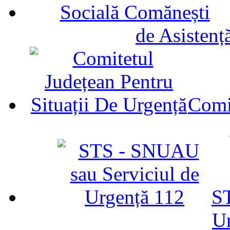
de Asistenț
Comit
ST
U