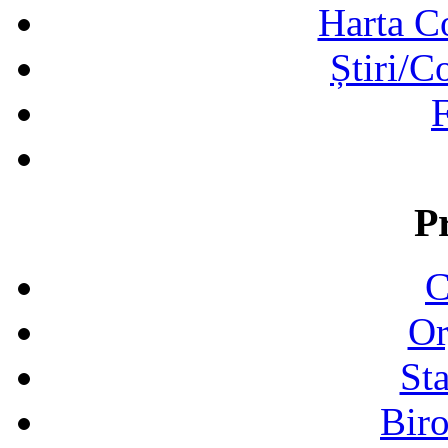
Harta C
Știri/C
F
P
C
Or
Sta
Biro