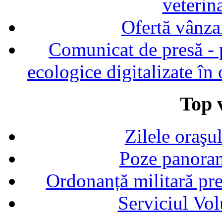
veterin
Ofertă vânza
Comunicat de presă - p
ecologice digitalizate în
Top v
Zilele oraşu
Poze panoram
Ordonanță militară p
Serviciul Vol