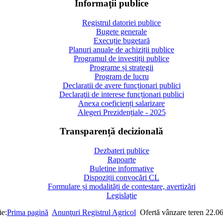
Informaţii publice
Registrul datoriei publice
Bugete generale
Execuție bugetară
Planuri anuale de achiziții publice
Programul de investiții publice
Programe și strategii
Program de lucru
Declaratii de avere funcționari publici
Declaraţii de interese funcționari publici
Anexa coeficienți salarizare
Alegeri Prezidențiale - 2025
Transparență decizională
Dezbateri publice
Rapoarte
Buletine informative
Dispoziții convocări CL
Formulare și modalități de contestare, avertizări
Legislație
ie:
Prima pagină
Anunţuri Registrul Agricol
Ofertă vânzare teren 22.0