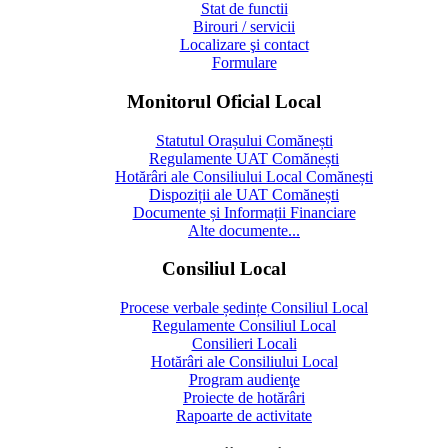
Stat de functii
Birouri / servicii
Localizare şi contact
Formulare
Monitorul Oficial Local
Statutul Orașului Comănești
Regulamente UAT Comănești
Hotărâri ale Consiliului Local Comănești
Dispoziții ale UAT Comănești
Documente și Informații Financiare
Alte documente...
Consiliul Local
Procese verbale ședințe Consiliul Local
Regulamente Consiliul Local
Consilieri Locali
Hotărâri ale Consiliului Local
Program audienţe
Proiecte de hotărâri
Rapoarte de activitate