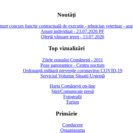
Noutăţi
unț concurs funcție contractuală de execuție - tehnician veterinar - au
Anunț individual - 23.07.2026 PF
Ofertă vânzare teren - 13.07.2026
Top vizualizări
Zilele oraşului Comăneşti - 2011
Poze panoramice - Centru nocturn
Ordonanță militară prevenție coronavirus COVID-19
Serviciul Voluntar Situaţii Urgenţă
Harta Comănești on-line
Știri/Comunicate presă
Fotografii
Turism
Primărie
Conducere
Organigrama