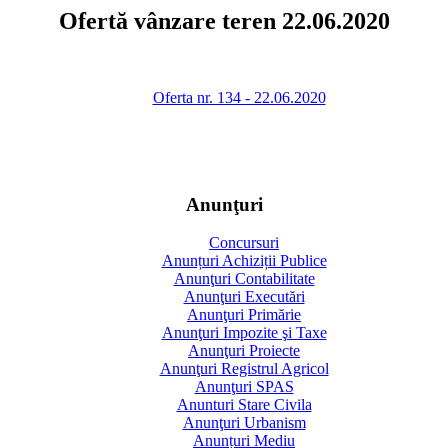
Ofertă vânzare teren 22.06.2020
Oferta nr. 134 - 22.06.2020
Anunţuri
Concursuri
Anunțuri Achiziții Publice
Anunţuri Contabilitate
Anunţuri Executări
Anunţuri Primărie
Anunţuri Impozite şi Taxe
Anunţuri Proiecte
Anunţuri Registrul Agricol
Anunţuri SPAS
Anunturi Stare Civila
Anunţuri Urbanism
Anunțuri Mediu