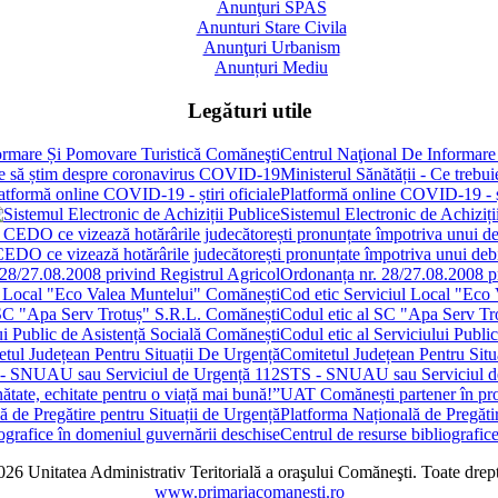
Anunţuri SPAS
Anunturi Stare Civila
Anunţuri Urbanism
Anunțuri Mediu
Legături utile
Centrul Naţional De Informare
Ministerul Sănătății - Ce treb
Platformă online COVID-19 - șt
Sistemul Electronic de Achiziți
 CEDO ce vizează hotărârile judecătorești pronunțate împotriva unui de
Ordonanța nr. 28/27.08.2008 pr
Cod etic Serviciul Local "Eco
Codul etic al SC "Apa Serv Tr
Codul etic al Serviciului Publi
Comitetul Județean Pentru Situ
STS - SNUAU sau Serviciul d
UAT Comănești partener în proie
Platforma Națională de Pregătir
Centrul de resurse bibliografic
6 Unitatea Administrativ Teritorială a oraşului Comăneşti. Toate drept
www.primariacomanesti.ro