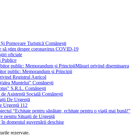
 Și Pomovare Turistică Comăneşti
uie să știm despre coronavirus COVID-19
iri oficiale
i Publice
Măsuri privind diseminarea
bitor public: Memorandum și Principii
ivind Registrul Agricol
 Valea Muntelui" Comănești
otuș" S.R.L. Comănești
c de Asistență Socială Comănești
ații De Urgență
e Urgență 112
ctul “Echitate pentru sănătate, echitate pentru o viață mai bună!”
e pentru Situații de Urgență
e în domeniul guvernării deschise
urile rezervate.