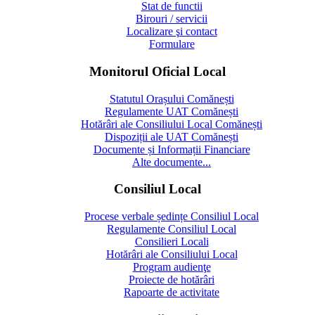
Stat de functii
Birouri / servicii
Localizare şi contact
Formulare
Monitorul Oficial Local
Statutul Orașului Comănești
Regulamente UAT Comănești
Hotărâri ale Consiliului Local Comănești
Dispoziții ale UAT Comănești
Documente și Informații Financiare
Alte documente...
Consiliul Local
Procese verbale ședințe Consiliul Local
Regulamente Consiliul Local
Consilieri Locali
Hotărâri ale Consiliului Local
Program audienţe
Proiecte de hotărâri
Rapoarte de activitate