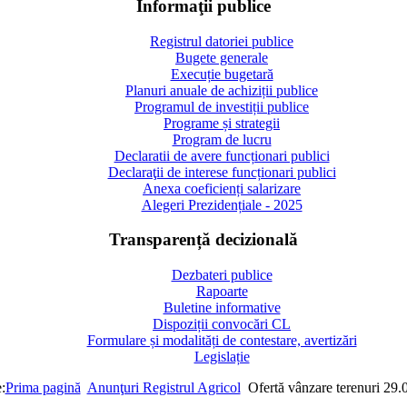
Informaţii publice
Registrul datoriei publice
Bugete generale
Execuție bugetară
Planuri anuale de achiziții publice
Programul de investiții publice
Programe și strategii
Program de lucru
Declaratii de avere funcționari publici
Declaraţii de interese funcționari publici
Anexa coeficienți salarizare
Alegeri Prezidențiale - 2025
Transparență decizională
Dezbateri publice
Rapoarte
Buletine informative
Dispoziții convocări CL
Formulare și modalități de contestare, avertizări
Legislație
:
Prima pagină
Anunţuri Registrul Agricol
Ofertă vânzare terenuri 29.