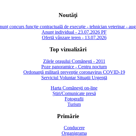
Noutăţi
unț concurs funcție contractuală de execuție - tehnician veterinar - au
Anunț individual - 23.07.2026 PF
Ofertă vânzare teren - 13.07.2026
Top vizualizări
Zilele oraşului Comăneşti - 2011
Poze panoramice - Centru nocturn
Ordonanță militară prevenție coronavirus COVID-19
Serviciul Voluntar Situaţii Urgenţă
Harta Comănești on-line
Știri/Comunicate presă
Fotografii
Turism
Primărie
Conducere
Organigrama