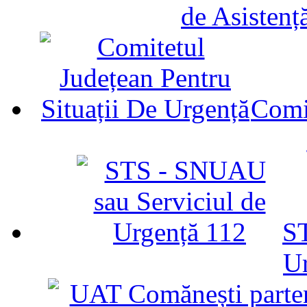
de Asistenț
Comit
ST
U