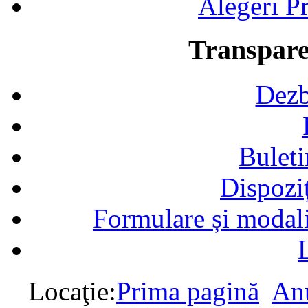
Alegeri Pr
Transpare
Dezb
Buleti
Dispozi
Formulare și modalit
Locaţie:
Prima pagină
Anu