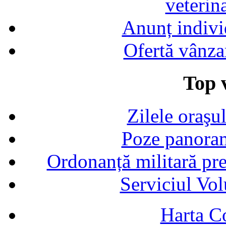
veterin
Anunț indivi
Ofertă vânza
Top v
Zilele oraşu
Poze panoram
Ordonanță militară p
Serviciul Vol
Harta C