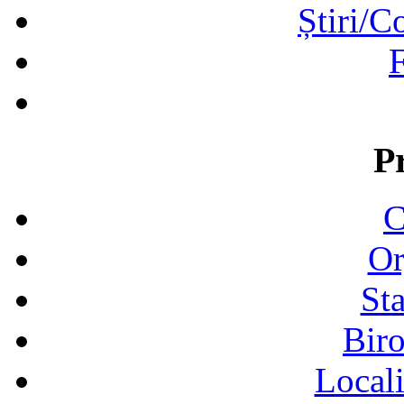
Știri/C
F
P
C
Or
Sta
Biro
Locali