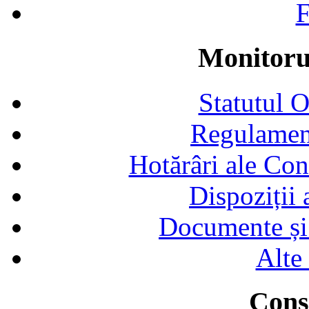
F
Monitorul
Statutul 
Regulamen
Hotărâri ale Con
Dispoziții
Documente și 
Alte
Consi