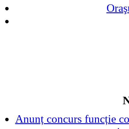
Oraş
N
Anunț concurs funcție con