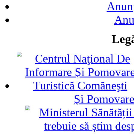
Anunţ
Anu
Legă
Și Pomovare