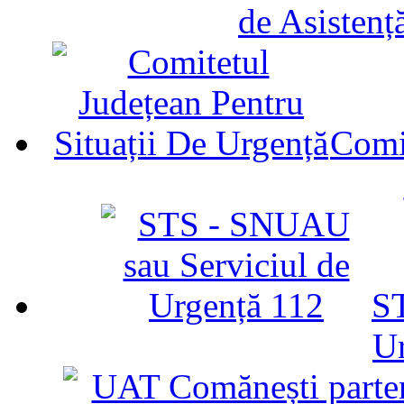
de Asistenț
Comit
ST
U