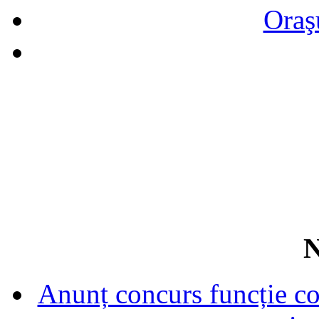
Oraş
N
Anunț concurs funcție con