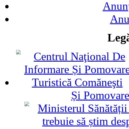
Anunţ
Anu
Legă
Și Pomovare