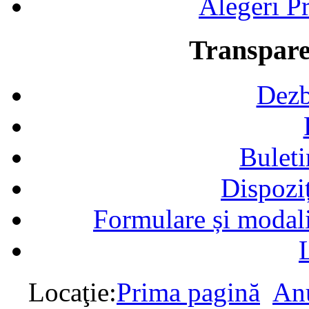
Alegeri Pr
Transpare
Dezb
Buleti
Dispozi
Formulare și modalit
Locaţie:
Prima pagină
Anu