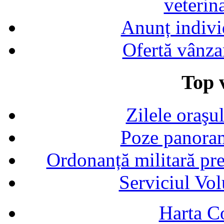
veterin
Anunț indivi
Ofertă vânza
Top v
Zilele oraşu
Poze panoram
Ordonanță militară p
Serviciul Vol
Harta C