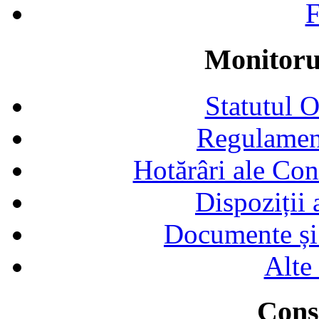
F
Monitorul
Statutul 
Regulamen
Hotărâri ale Con
Dispoziții
Documente și 
Alte
Consi