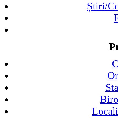
Știri/C
F
P
C
Or
Sta
Biro
Locali