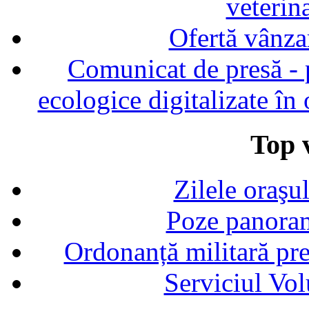
veterin
Ofertă vânza
Comunicat de presă - p
ecologice digitalizate în
Top v
Zilele oraşu
Poze panoram
Ordonanță militară p
Serviciul Vol