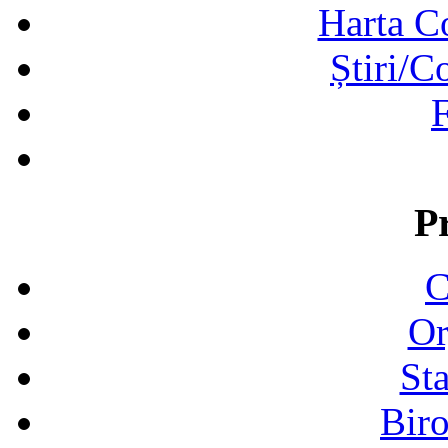
Harta C
Știri/C
F
P
C
Or
Sta
Biro