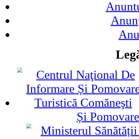
Anuntu
Anunţ
Anu
Legă
Și Pomovare