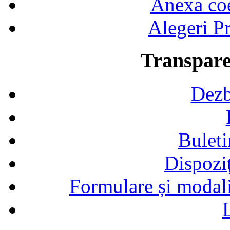
Anexa coef
Alegeri Pr
Transpare
Dezb
Buleti
Dispozi
Formulare și modalit