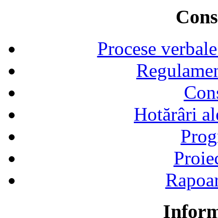
Consi
Procese verbale
Regulamen
Cons
Hotărâri al
Prog
Proie
Rapoart
Inform