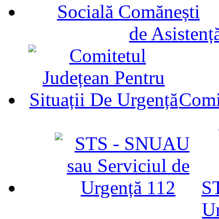
de Asistenț
Comit
ST
U