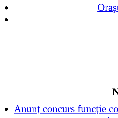
Oraş
N
Anunț concurs funcție con