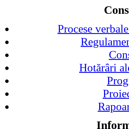
Consi
Procese verbale
Regulamen
Cons
Hotărâri al
Prog
Proie
Rapoart
Inform