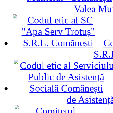
Valea Mu
Co
S.R.
de Asistenț