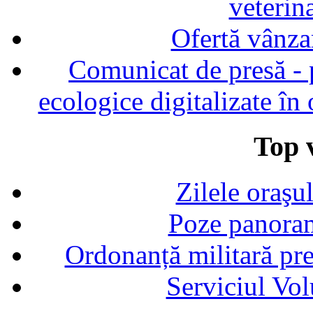
veterin
Ofertă vânza
Comunicat de presă - p
ecologice digitalizate în
Top v
Zilele oraşu
Poze panoram
Ordonanță militară p
Serviciul Vol