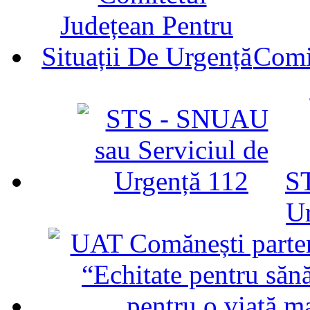
Comit
ST
U