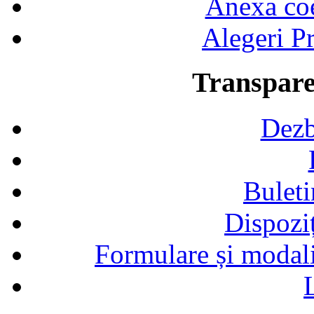
Anexa coef
Alegeri Pr
Transpare
Dezb
Buleti
Dispozi
Formulare și modalit