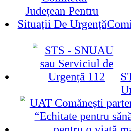
Comit
ST
U