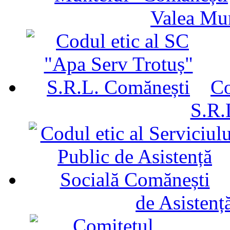
Valea Mu
Co
S.R.
de Asistenț