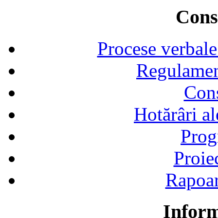
Consi
Procese verbale
Regulamen
Cons
Hotărâri al
Prog
Proie
Rapoart
Inform