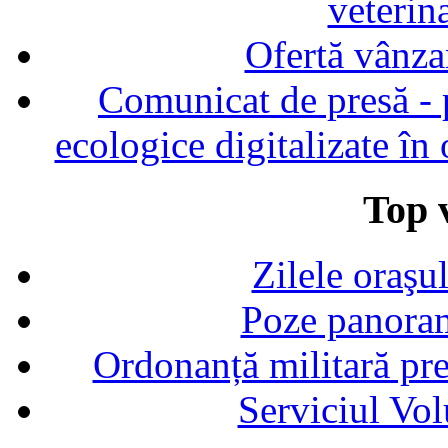
veterin
Ofertă vânza
Comunicat de presă - p
ecologice digitalizate în
Top v
Zilele oraşu
Poze panoram
Ordonanță militară p
Serviciul Vol