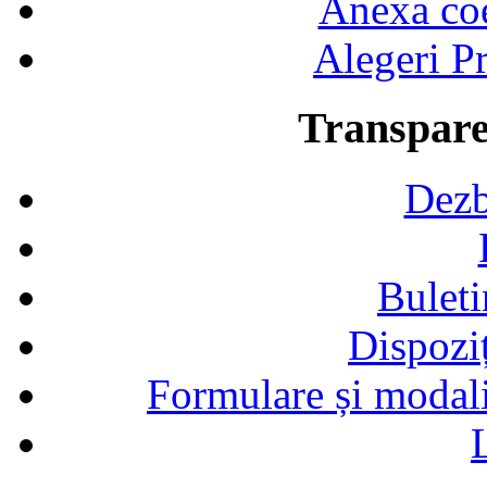
Anexa coef
Alegeri Pr
Transpare
Dezb
Buleti
Dispozi
Formulare și modalit