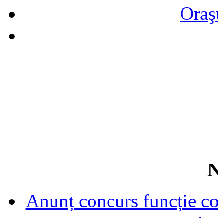
Oraş
N
Anunț concurs funcție con