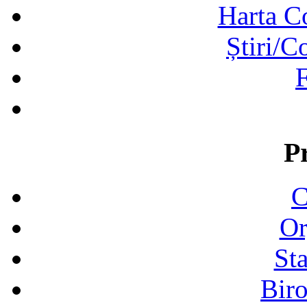
Harta C
Știri/C
F
P
C
Or
Sta
Biro