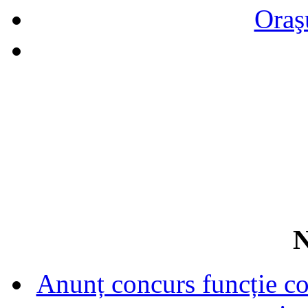
Oraş
N
Anunț concurs funcție con