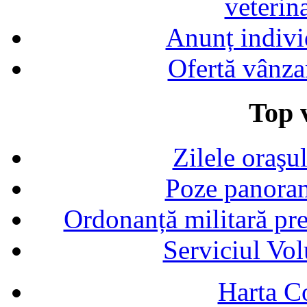
veterin
Anunț indivi
Ofertă vânza
Top v
Zilele oraşu
Poze panoram
Ordonanță militară p
Serviciul Vol
Harta C