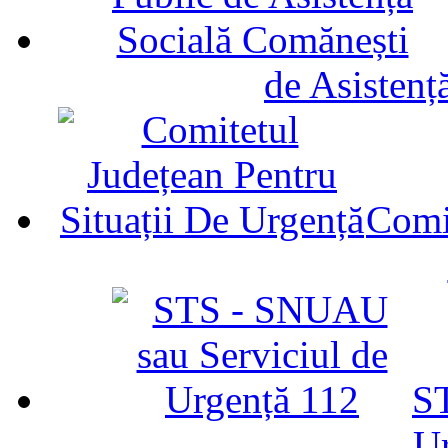
de Asistenț
Comit
ST
U