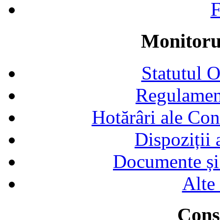
F
Monitorul
Statutul 
Regulamen
Hotărâri ale Con
Dispoziții
Documente și 
Alte
Consi