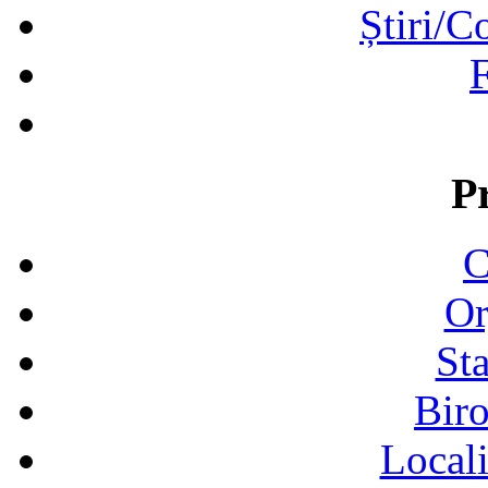
Știri/C
F
P
C
Or
Sta
Biro
Locali