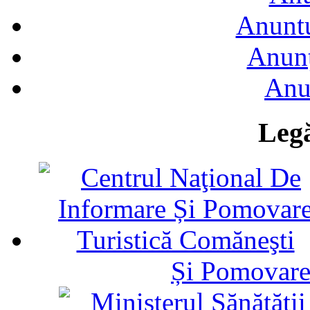
Anuntu
Anunţ
Anu
Legă
Și Pomovare