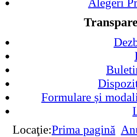
Alegeri Pr
Transpare
Dezb
Buleti
Dispozi
Formulare și modalit
Locaţie:
Prima pagină
Anu