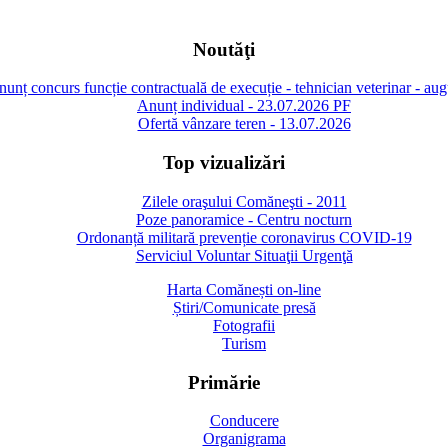
Noutăţi
unț concurs funcție contractuală de execuție - tehnician veterinar - au
Anunț individual - 23.07.2026 PF
Ofertă vânzare teren - 13.07.2026
Top vizualizări
Zilele oraşului Comăneşti - 2011
Poze panoramice - Centru nocturn
Ordonanță militară prevenție coronavirus COVID-19
Serviciul Voluntar Situaţii Urgenţă
Harta Comănești on-line
Știri/Comunicate presă
Fotografii
Turism
Primărie
Conducere
Organigrama