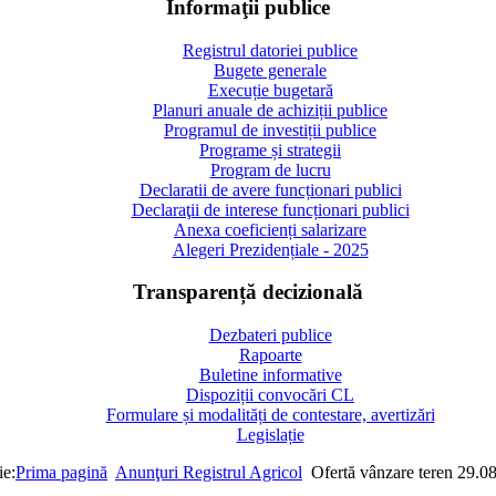
Informaţii publice
Registrul datoriei publice
Bugete generale
Execuție bugetară
Planuri anuale de achiziții publice
Programul de investiții publice
Programe și strategii
Program de lucru
Declaratii de avere funcționari publici
Declaraţii de interese funcționari publici
Anexa coeficienți salarizare
Alegeri Prezidențiale - 2025
Transparență decizională
Dezbateri publice
Rapoarte
Buletine informative
Dispoziții convocări CL
Formulare și modalități de contestare, avertizări
Legislație
ie:
Prima pagină
Anunţuri Registrul Agricol
Ofertă vânzare teren 29.0