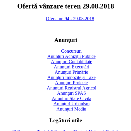
Ofertă vânzare teren 29.08.2018
Oferta nr. 94 - 29.08.2018
Anunţuri
Concursuri
Anunțuri Achiziții Publice
Anunţuri Contabilitate
Anunţuri Executări
Anunţuri Primărie
Anunţuri Impozite şi Taxe
Anunţuri Proiecte
Anunţuri Registrul Agricol
Anunţuri SPAS
Anunturi Stare Civila
Anunţuri Urbanism
Anunțuri Mediu
Legături utile