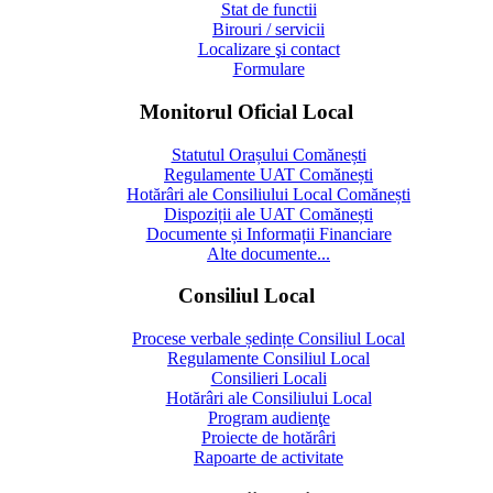
Stat de functii
Birouri / servicii
Localizare şi contact
Formulare
Monitorul Oficial Local
Statutul Orașului Comănești
Regulamente UAT Comănești
Hotărâri ale Consiliului Local Comănești
Dispoziții ale UAT Comănești
Documente și Informații Financiare
Alte documente...
Consiliul Local
Procese verbale ședințe Consiliul Local
Regulamente Consiliul Local
Consilieri Locali
Hotărâri ale Consiliului Local
Program audienţe
Proiecte de hotărâri
Rapoarte de activitate