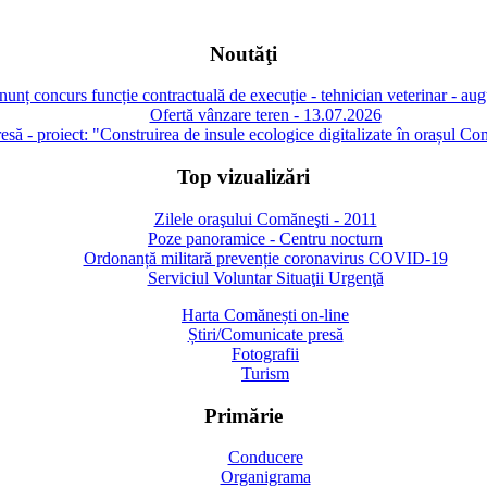
Noutăţi
unț concurs funcție contractuală de execuție - tehnician veterinar - au
Ofertă vânzare teren - 13.07.2026
să - proiect: "Construirea de insule ecologice digitalizate în orașul Co
Top vizualizări
Zilele oraşului Comăneşti - 2011
Poze panoramice - Centru nocturn
Ordonanță militară prevenție coronavirus COVID-19
Serviciul Voluntar Situaţii Urgenţă
Harta Comănești on-line
Știri/Comunicate presă
Fotografii
Turism
Primărie
Conducere
Organigrama