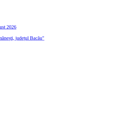
gust 2026
mănești, județul Bacău"