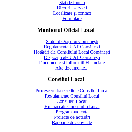
Stat de functii
Birouri / servicii
Localizare şi contact
Formulare
Monitorul Oficial Local
Statutul Orașului Comănești
Regulamente UAT Comănești
Hotărâri ale Consiliului Local Comănești
Dispoziții ale UAT Comănești
Documente și Informații Financiare
Alte documente...
Consiliul Local
Procese verbale ședințe Consiliul Local
Regulamente Consiliul Local
Consilieri Locali
Hotărâri ale Consiliului Local
Program audienţe
Proiecte de hotărâri
Rapoarte de activitate