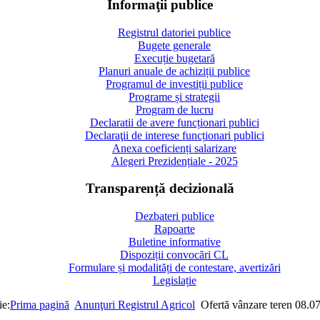
Informaţii publice
Registrul datoriei publice
Bugete generale
Execuție bugetară
Planuri anuale de achiziții publice
Programul de investiții publice
Programe și strategii
Program de lucru
Declaratii de avere funcționari publici
Declaraţii de interese funcționari publici
Anexa coeficienți salarizare
Alegeri Prezidențiale - 2025
Transparență decizională
Dezbateri publice
Rapoarte
Buletine informative
Dispoziții convocări CL
Formulare și modalități de contestare, avertizări
Legislație
ie:
Prima pagină
Anunţuri Registrul Agricol
Ofertă vânzare teren 08.0