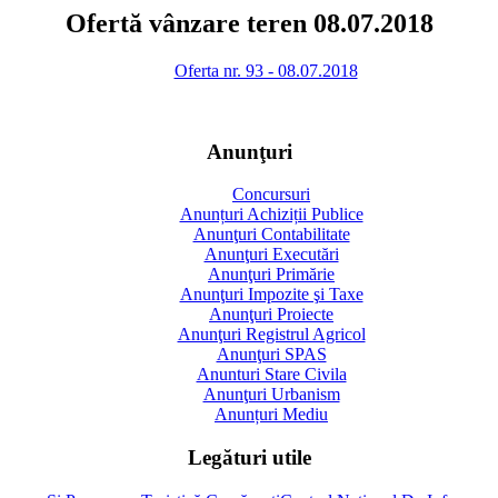
Ofertă vânzare teren 08.07.2018
Oferta nr. 93 - 08.07.2018
Anunţuri
Concursuri
Anunțuri Achiziții Publice
Anunţuri Contabilitate
Anunţuri Executări
Anunţuri Primărie
Anunţuri Impozite şi Taxe
Anunţuri Proiecte
Anunţuri Registrul Agricol
Anunţuri SPAS
Anunturi Stare Civila
Anunţuri Urbanism
Anunțuri Mediu
Legături utile