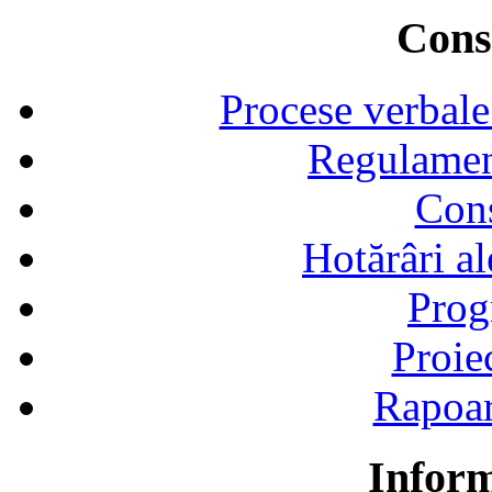
Consi
Procese verbale
Regulamen
Cons
Hotărâri al
Prog
Proie
Rapoart
Inform