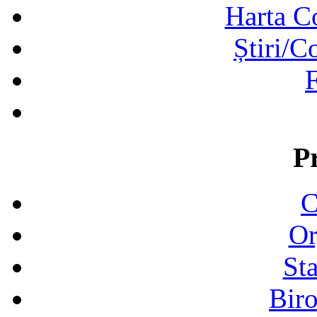
Harta C
Știri/C
F
P
C
Or
Sta
Biro