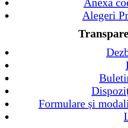
Anexa coef
Alegeri Pr
Transpare
Dezb
Buleti
Dispozi
Formulare și modalit