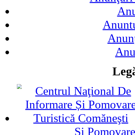
Anu
Anuntu
Anunţ
Anu
Legă
Și Pomovare