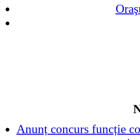
Oraş
N
Anunț concurs funcție con