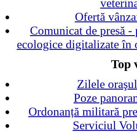
veterin
Ofertă vânza
Comunicat de presă - p
ecologice digitalizate în
Top v
Zilele oraşu
Poze panoram
Ordonanță militară p
Serviciul Vol