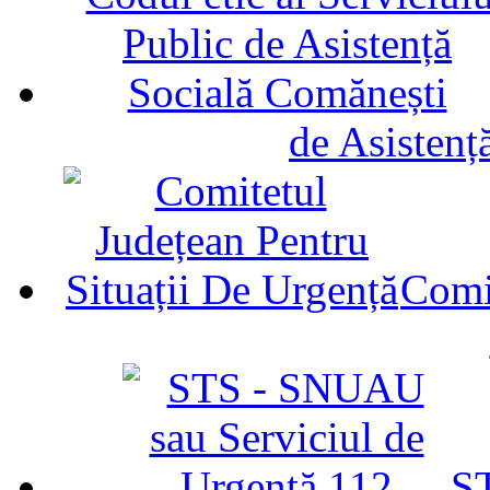
de Asistenț
Comit
ST