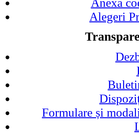
Anexa coef
Alegeri Pr
Transpare
Dezb
Buleti
Dispozi
Formulare și modalit