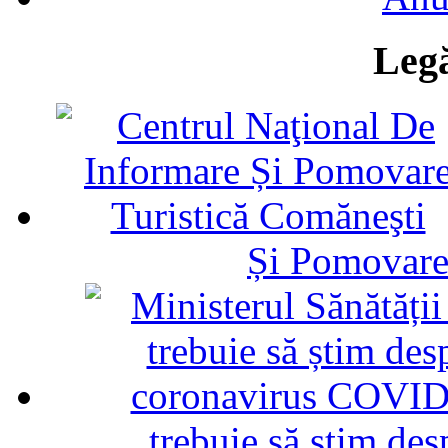
Legă
Și Pomovare
trebuie să știm d