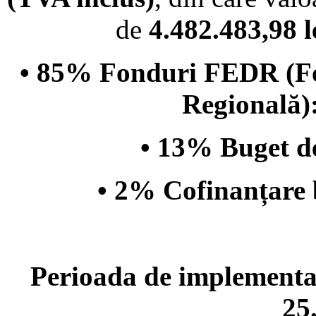
de
4.482.483,98 
• 85% Fonduri FEDR (Fo
Regională):
• 13% Buget de
• 2% Cofinanțare b
Perioada de implementar
25