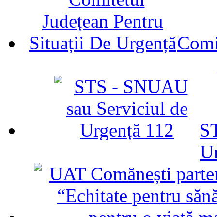
Comit
ST
U