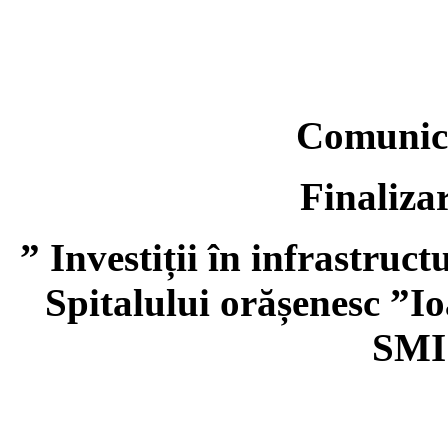
Comunica
Finaliza
” Investiții în infrastruc
Spitalului orășenesc ”
SMI