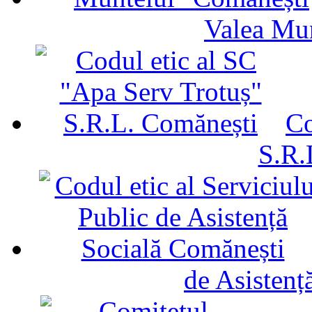
Valea Mu
Co
S.R.
de Asistenț