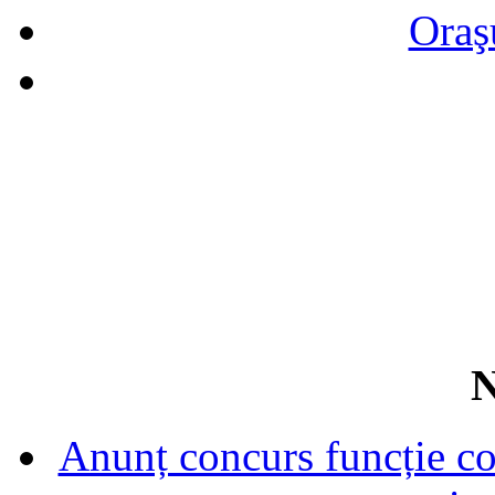
Oraş
N
Anunț concurs funcție con