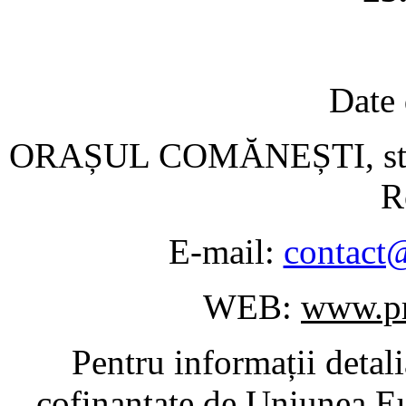
Date 
ORAȘUL COMĂNEȘTI, str. C
R
E-mail:
contact
WEB:
www.pr
Pentru informații detal
cofinanțate de Uniunea Eu