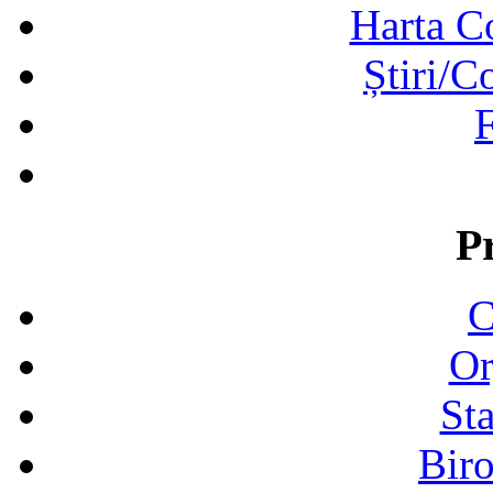
Harta C
Știri/C
F
P
C
Or
Sta
Biro