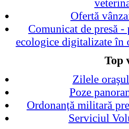
veterin
Ofertă vânza
Comunicat de presă - p
ecologice digitalizate în
Top v
Zilele oraşu
Poze panoram
Ordonanță militară p
Serviciul Vol