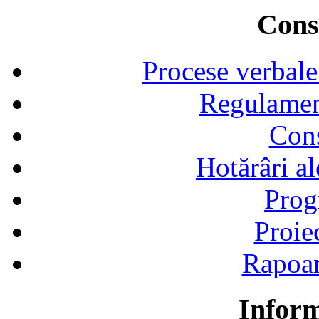
Consi
Procese verbale
Regulamen
Cons
Hotărâri al
Prog
Proie
Rapoart
Inform