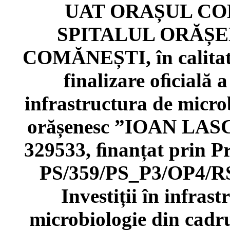
UAT ORAȘUL COMĂ
SPITALUL ORĂȘE
COMĂNEȘTI, în calitate
finalizare oﬁcială a
infrastructura de micro
orășenesc ”IOAN LAS
329533, ﬁnanțat prin P
PS/359/PS_P3/OP4/R
Investiții în infras
microbiologie din cadru