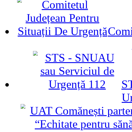
Comit
ST
U