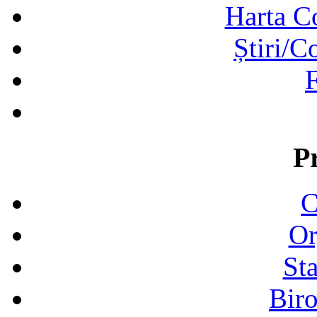
Harta C
Știri/C
F
P
C
Or
Sta
Biro