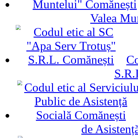
Valea Mu
Co
S.R.
de Asistenț