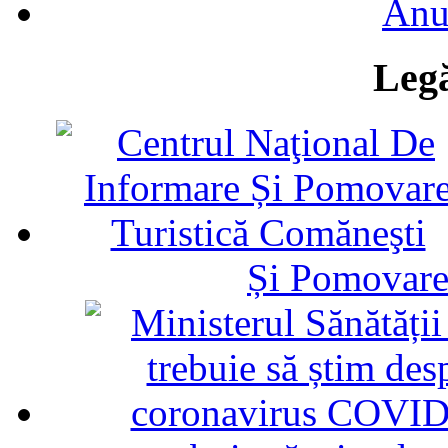
Anu
Legă
Și Pomovare