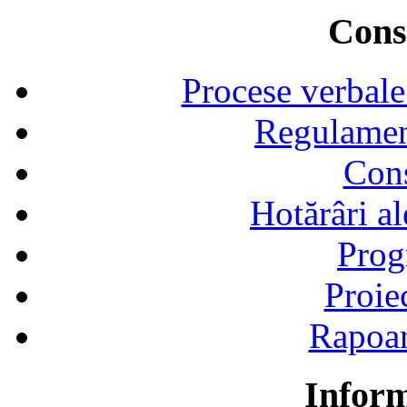
Consi
Procese verbale
Regulamen
Cons
Hotărâri al
Prog
Proie
Rapoart
Inform