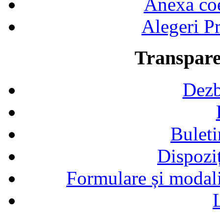
Anexa coef
Alegeri Pr
Transpare
Dezb
Buleti
Dispozi
Formulare și modalit