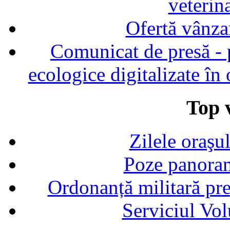
veterin
Ofertă vânza
Comunicat de presă - p
ecologice digitalizate în
Top v
Zilele oraşu
Poze panoram
Ordonanță militară p
Serviciul Vol