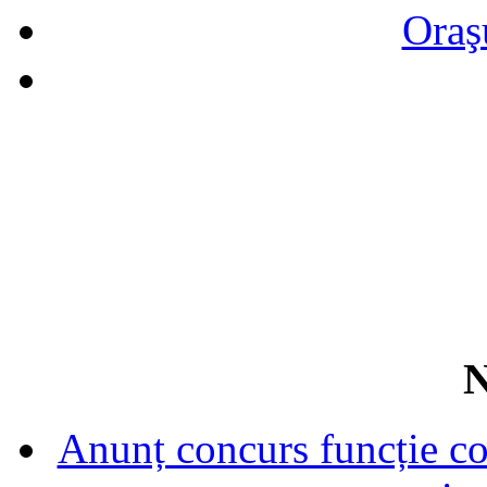
Oraş
N
Anunț concurs funcție con