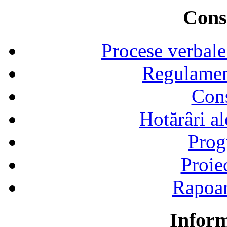
Consi
Procese verbale
Regulamen
Cons
Hotărâri al
Prog
Proie
Rapoart
Inform