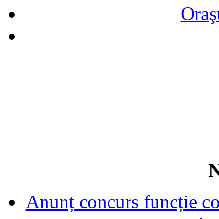
Oraş
N
Anunț concurs funcție con