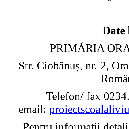
Date 
PRIMĂRIA OR
Str. Ciobănuș, nr. 2, Or
Român
Telefon/ fax 0234
email:
proiectscoalali
Pentru informații detal