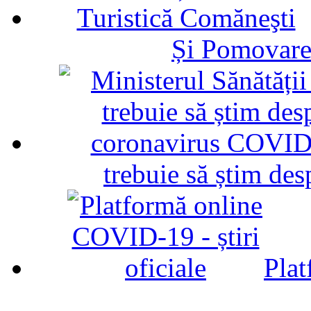
Și Pomovare
trebuie să știm d
Plat