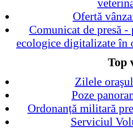
veterin
Ofertă vânza
Comunicat de presă - p
ecologice digitalizate în
Top v
Zilele oraşu
Poze panoram
Ordonanță militară p
Serviciul Vol