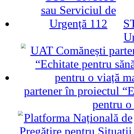
ST
U
partener în proiectul “E
pentru o