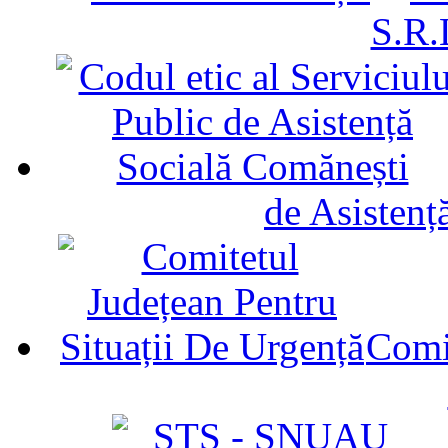
S.R.
de Asistenț
Comit