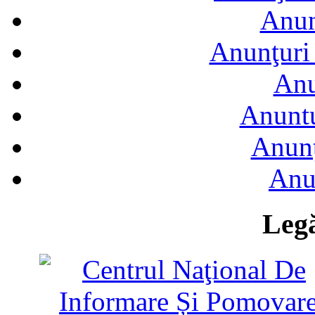
Anun
Anunţuri 
Anu
Anuntu
Anunţ
Anu
Legă