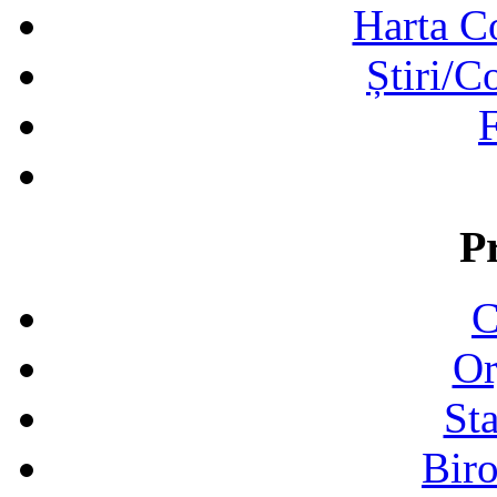
Harta C
Știri/C
F
P
C
Or
Sta
Biro