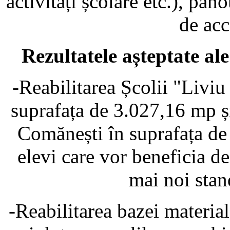
activități școlare etc.), pano
de acc
Rezultatele așteptate al
-Reabilitarea Școlii "Livi
suprafața de 3.027,16 mp și
Comănești în suprafața d
elevi care vor beneficia d
mai noi sta
-Reabilitarea bazei materia