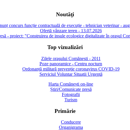
Noutăţi
unț concurs funcție contractuală de execuție - tehnician veterinar - au
Ofertă vânzare teren - 13.07.2026
să - proiect: "Construirea de insule ecologice digitalizate în orașul Co
Top vizualizări
Zilele oraşului Comăneşti - 2011
Poze panoramice - Centru nocturn
Ordonanță militară prevenție coronavirus COVID-19
Serviciul Voluntar Situaţii Urgenţă
Harta Comănești on-line
Știri/Comunicate presă
Fotografii
Turism
Primărie
Conducere
Organigrama