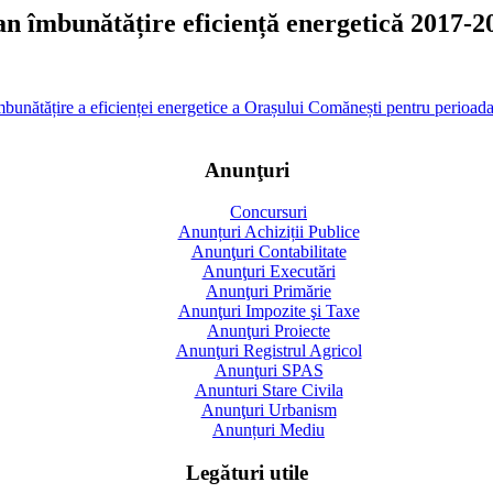
an îmbunătățire eficiență energetică 2017-2
mbunătățire a eficienței energetice a Orașului Comănești pentru perioa
Anunţuri
Concursuri
Anunțuri Achiziții Publice
Anunţuri Contabilitate
Anunţuri Executări
Anunţuri Primărie
Anunţuri Impozite şi Taxe
Anunţuri Proiecte
Anunţuri Registrul Agricol
Anunţuri SPAS
Anunturi Stare Civila
Anunţuri Urbanism
Anunțuri Mediu
Legături utile