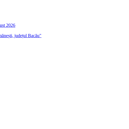
gust 2026
mănești, județul Bacău"