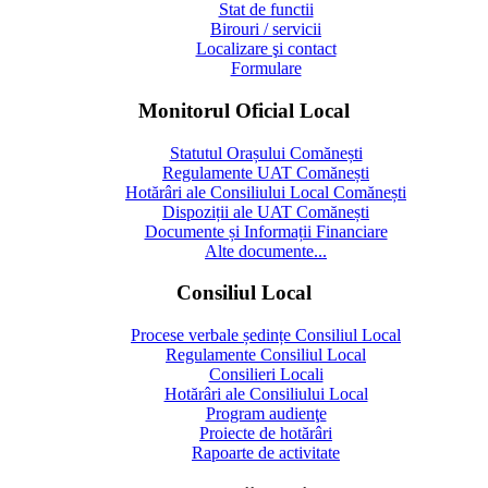
Stat de functii
Birouri / servicii
Localizare şi contact
Formulare
Monitorul Oficial Local
Statutul Orașului Comănești
Regulamente UAT Comănești
Hotărâri ale Consiliului Local Comănești
Dispoziții ale UAT Comănești
Documente și Informații Financiare
Alte documente...
Consiliul Local
Procese verbale ședințe Consiliul Local
Regulamente Consiliul Local
Consilieri Locali
Hotărâri ale Consiliului Local
Program audienţe
Proiecte de hotărâri
Rapoarte de activitate