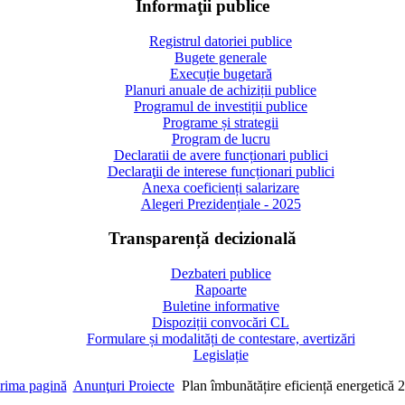
Informaţii publice
Registrul datoriei publice
Bugete generale
Execuție bugetară
Planuri anuale de achiziții publice
Programul de investiții publice
Programe și strategii
Program de lucru
Declaratii de avere funcționari publici
Declaraţii de interese funcționari publici
Anexa coeficienți salarizare
Alegeri Prezidențiale - 2025
Transparență decizională
Dezbateri publice
Rapoarte
Buletine informative
Dispoziții convocări CL
Formulare și modalități de contestare, avertizări
Legislație
rima pagină
Anunţuri Proiecte
Plan îmbunătățire eficiență energetică