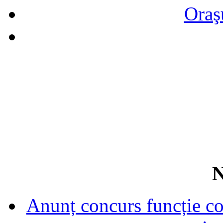
Oraş
N
Anunț concurs funcție con