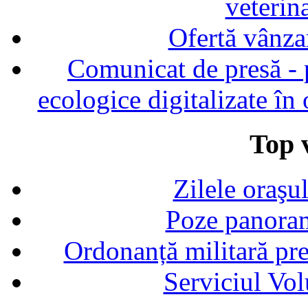
veterin
Ofertă vânza
Comunicat de presă - p
ecologice digitalizate în
Top v
Zilele oraşu
Poze panoram
Ordonanță militară p
Serviciul Vol