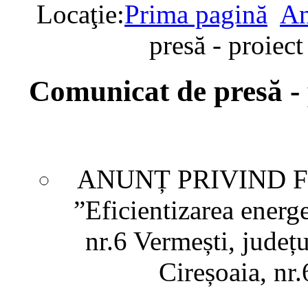
Locaţie:
Prima pagină
An
presă - proie
Comunicat de presă 
ANUNȚ PRIVIND 
”Eficientizarea energe
nr.6 Vermești, județ
Cireșoaia, n