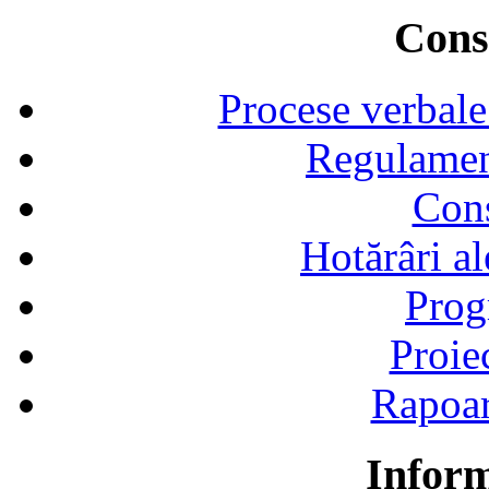
Consi
Procese verbale
Regulamen
Cons
Hotărâri al
Prog
Proie
Rapoart
Inform