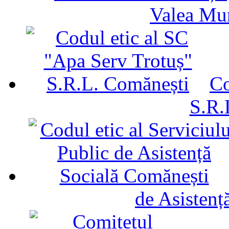
Valea Mu
Co
S.R.
de Asistenț