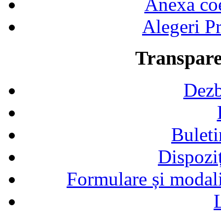
Anexa coef
Alegeri Pr
Transpare
Dezb
Buleti
Dispozi
Formulare și modalit