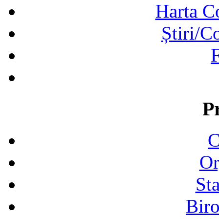
Harta C
Știri/C
F
P
C
Or
Sta
Biro