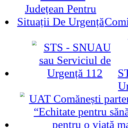
Comit
ST
U