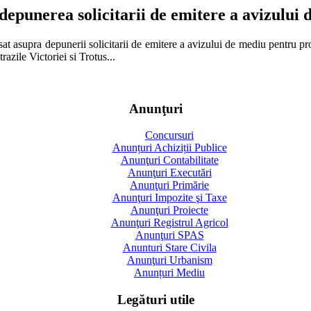
epunerea solicitarii de emitere a avizului d
t asupra depunerii solicitarii de emitere a avizului de mediu pentru pro
razile Victoriei si Trotus...
Anunţuri
Concursuri
Anunțuri Achiziții Publice
Anunţuri Contabilitate
Anunţuri Executări
Anunţuri Primărie
Anunţuri Impozite şi Taxe
Anunţuri Proiecte
Anunţuri Registrul Agricol
Anunţuri SPAS
Anunturi Stare Civila
Anunţuri Urbanism
Anunțuri Mediu
Legături utile