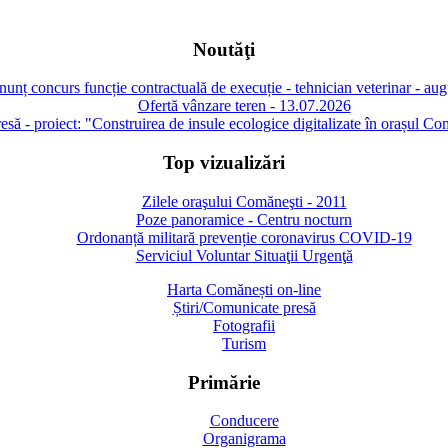
Noutăţi
unț concurs funcție contractuală de execuție - tehnician veterinar - au
Ofertă vânzare teren - 13.07.2026
să - proiect: "Construirea de insule ecologice digitalizate în orașul Co
Top vizualizări
Zilele oraşului Comăneşti - 2011
Poze panoramice - Centru nocturn
Ordonanță militară prevenție coronavirus COVID-19
Serviciul Voluntar Situaţii Urgenţă
Harta Comănești on-line
Știri/Comunicate presă
Fotografii
Turism
Primărie
Conducere
Organigrama