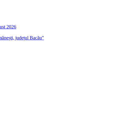
gust 2026
mănești, județul Bacău"