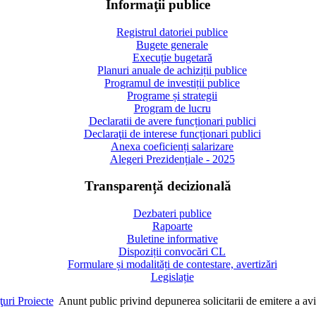
Informaţii publice
Registrul datoriei publice
Bugete generale
Execuție bugetară
Planuri anuale de achiziții publice
Programul de investiții publice
Programe și strategii
Program de lucru
Declaratii de avere funcționari publici
Declaraţii de interese funcționari publici
Anexa coeficienți salarizare
Alegeri Prezidențiale - 2025
Transparență decizională
Dezbateri publice
Rapoarte
Buletine informative
Dispoziții convocări CL
Formulare și modalități de contestare, avertizări
Legislație
uri Proiecte
Anunt public privind depunerea solicitarii de emitere a avi