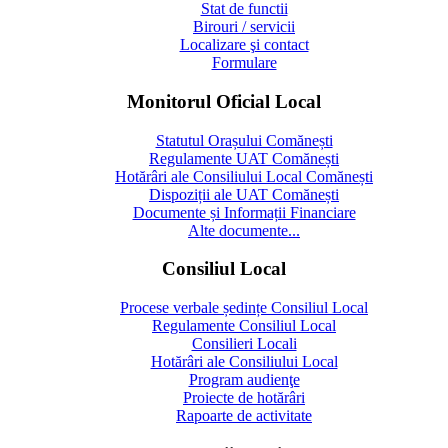
Stat de functii
Birouri / servicii
Localizare şi contact
Formulare
Monitorul Oficial Local
Statutul Orașului Comănești
Regulamente UAT Comănești
Hotărâri ale Consiliului Local Comănești
Dispoziții ale UAT Comănești
Documente și Informații Financiare
Alte documente...
Consiliul Local
Procese verbale ședințe Consiliul Local
Regulamente Consiliul Local
Consilieri Locali
Hotărâri ale Consiliului Local
Program audienţe
Proiecte de hotărâri
Rapoarte de activitate