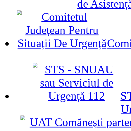
de Asistenț
Comit
ST
U