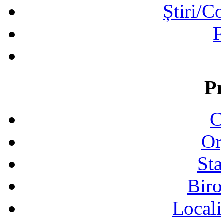
Știri/C
F
P
C
Or
Sta
Biro
Locali