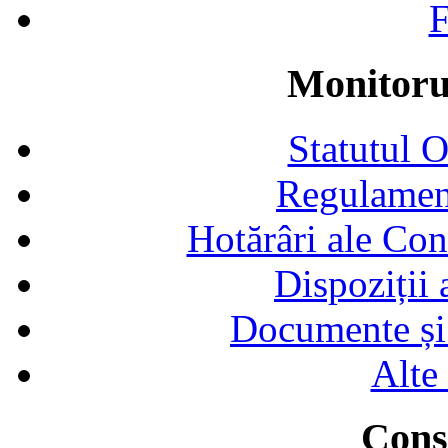
F
Monitorul
Statutul 
Regulamen
Hotărâri ale Con
Dispoziții
Documente și 
Alte
Consi