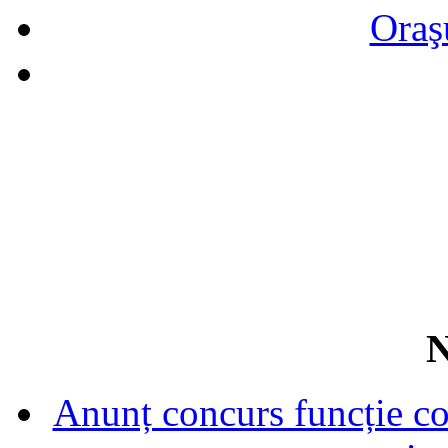
Oraş
N
Anunț concurs funcție con