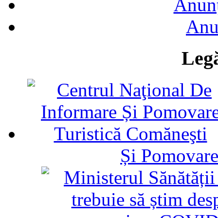
Anunţ
Anu
Legă
Și Pomovare