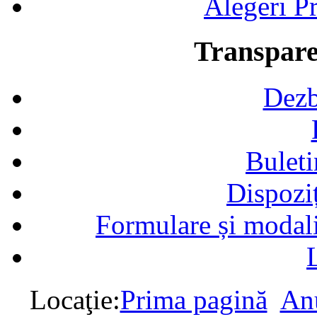
Alegeri Pr
Transpare
Dezb
Buleti
Dispozi
Formulare și modalit
Locaţie:
Prima pagină
Anu