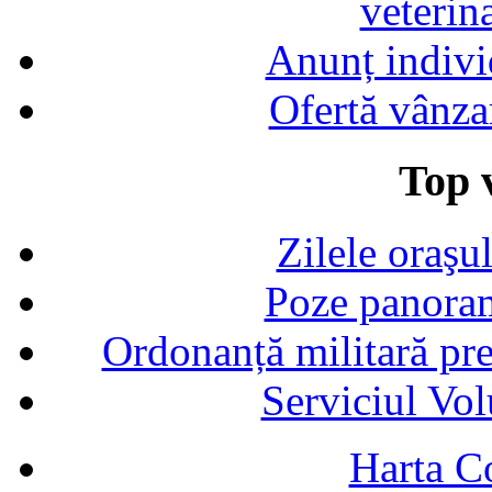
veterin
Anunț indivi
Ofertă vânza
Top v
Zilele oraşu
Poze panoram
Ordonanță militară p
Serviciul Vol
Harta C