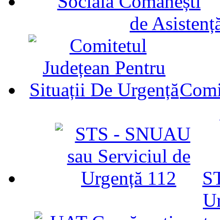
de Asistenț
Comit
ST
U