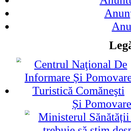
Anunţ
Anu
Legă
Și Pomovare