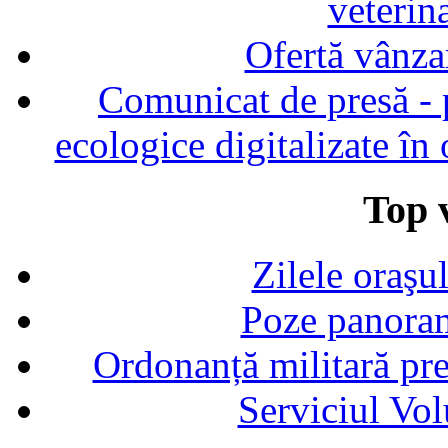
veterin
Ofertă vânza
Comunicat de presă - p
ecologice digitalizate în
Top v
Zilele oraşu
Poze panoram
Ordonanță militară p
Serviciul Vol