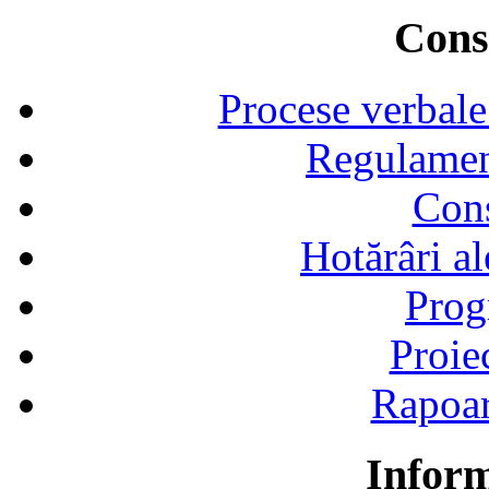
Consi
Procese verbale
Regulamen
Cons
Hotărâri al
Prog
Proie
Rapoart
Inform