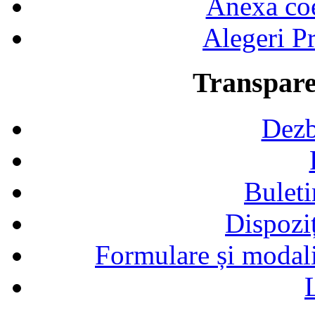
Anexa coef
Alegeri Pr
Transpare
Dezb
Buleti
Dispozi
Formulare și modalit