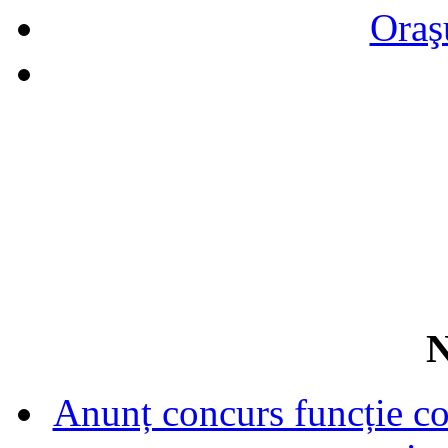
Oraş
N
Anunț concurs funcție con