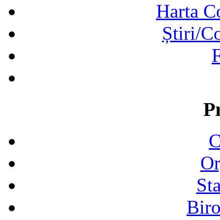
Harta C
Știri/C
F
P
C
Or
Sta
Biro