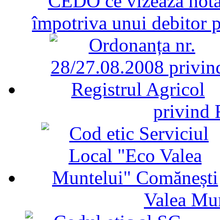
CEDO ce vizează hotăr
împotriva unui debitor 
privind 
Valea Mu