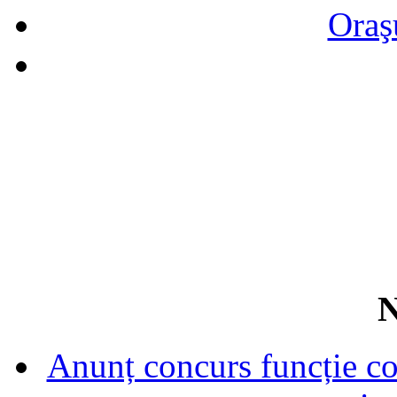
Oraş
N
Anunț concurs funcție con