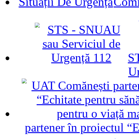
Comit
ST
U
partener în proiectul “E