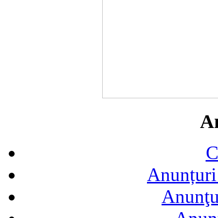
A
C
Anunțuri 
Anunţur