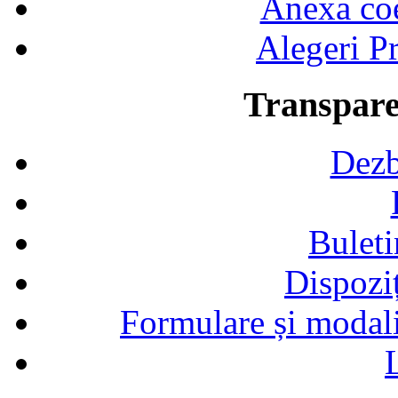
Anexa coef
Alegeri Pr
Transpare
Dezb
Buleti
Dispozi
Formulare și modalit