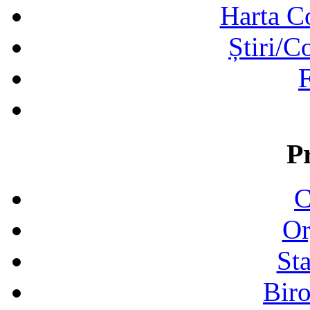
Harta C
Știri/C
F
P
C
Or
Sta
Biro