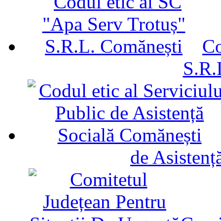
Co
S.R.
de Asistenț