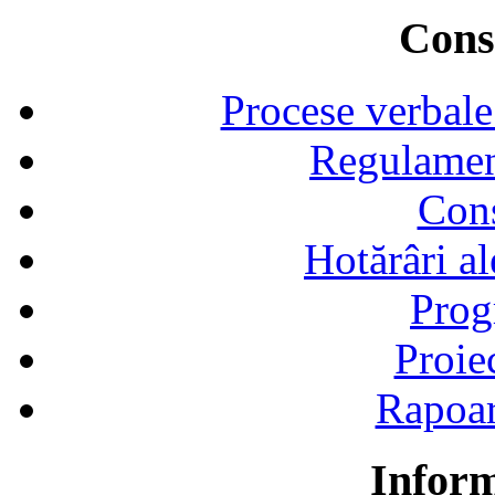
Consi
Procese verbale
Regulamen
Cons
Hotărâri al
Prog
Proie
Rapoart
Inform