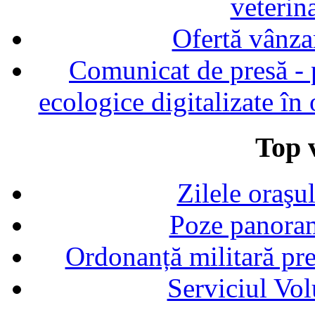
veterin
Ofertă vânza
Comunicat de presă - p
ecologice digitalizate în
Top v
Zilele oraşu
Poze panoram
Ordonanță militară p
Serviciul Vol