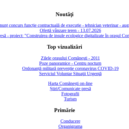
Noutăţi
unț concurs funcție contractuală de execuție - tehnician veterinar - au
Ofertă vânzare teren - 13.07.2026
să - proiect: "Construirea de insule ecologice digitalizate în orașul Co
Top vizualizări
Zilele oraşului Comăneşti - 2011
Poze panoramice - Centru nocturn
Ordonanță militară prevenție coronavirus COVID-19
Serviciul Voluntar Situaţii Urgenţă
Harta Comănești on-line
Știri/Comunicate presă
Fotografii
Turism
Primărie
Conducere
Organigrama