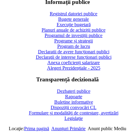
Informaţii publice
Registrul datoriei publice
Bugete generale
Execuție bugetară
Planuri anuale de achiziții publice
Programul de investiții publice
Programe și strategii
Program de lucru
Declaratii de avere funcționari publici
Declaraţii de interese funcționari publici
Anexa coeficienți salarizare
Alegeri Prezidențiale - 2025
Transparență decizională
Dezbateri publice
Rapoarte
Buletine informative
Dispoziții convocări CL
Formulare și modalități de contestare, avertizări
Legislație
Locaţie:
Prima pagină
Anunţuri Primărie
Anunt public Mediu