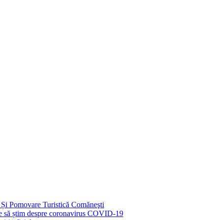
 Și Pomovare Turistică Comăneşti
uie să știm despre coronavirus COVID-19