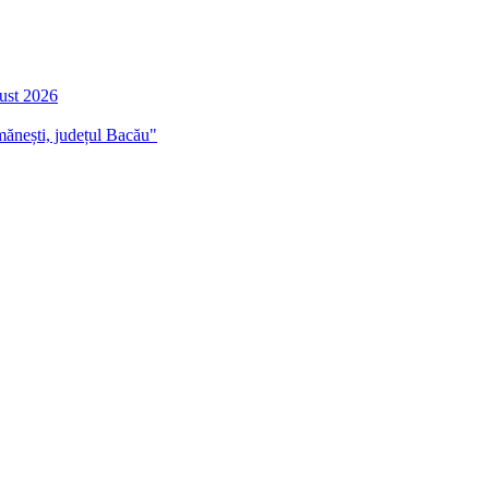
gust 2026
mănești, județul Bacău"