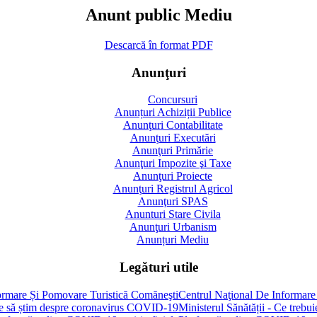
Anunt public Mediu
Descarcă în format PDF
Anunţuri
Concursuri
Anunțuri Achiziții Publice
Anunţuri Contabilitate
Anunţuri Executări
Anunţuri Primărie
Anunţuri Impozite şi Taxe
Anunţuri Proiecte
Anunţuri Registrul Agricol
Anunţuri SPAS
Anunturi Stare Civila
Anunţuri Urbanism
Anunțuri Mediu
Legături utile
Centrul Naţional De Informare
Ministerul Sănătății - Ce treb