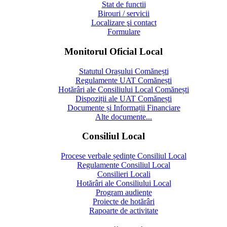
Stat de functii
Birouri / servicii
Localizare şi contact
Formulare
Monitorul Oficial Local
Statutul Orașului Comănești
Regulamente UAT Comănești
Hotărâri ale Consiliului Local Comănești
Dispoziții ale UAT Comănești
Documente și Informații Financiare
Alte documente...
Consiliul Local
Procese verbale ședințe Consiliul Local
Regulamente Consiliul Local
Consilieri Locali
Hotărâri ale Consiliului Local
Program audienţe
Proiecte de hotărâri
Rapoarte de activitate