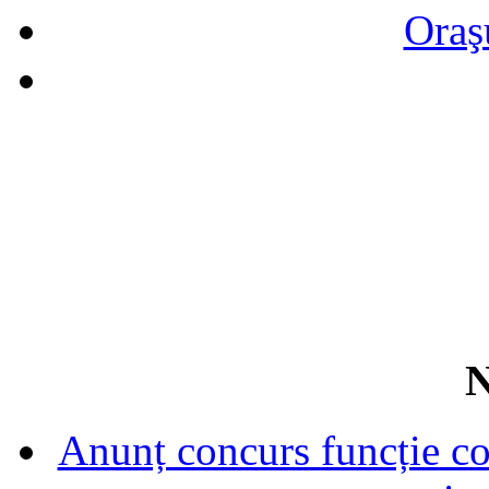
Oraş
N
Anunț concurs funcție con