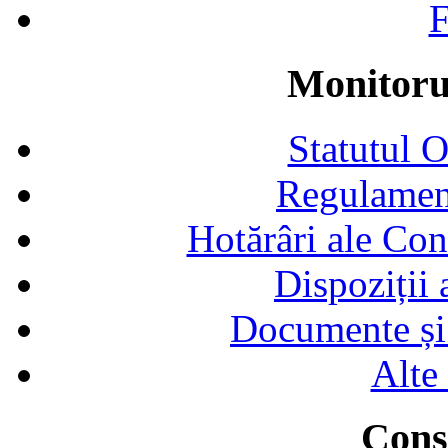
F
Monitorul
Statutul 
Regulamen
Hotărâri ale Con
Dispoziții
Documente și 
Alte
Consi