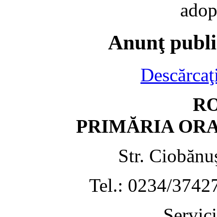
adop
Anunţ publ
Descărcaţ
R
PRIMĂRIA OR
Str. Ciobănu
Tel.: 0234/3742
Servic