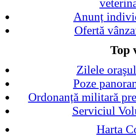
veterin
Anunț indivi
Ofertă vânza
Top v
Zilele oraşu
Poze panoram
Ordonanță militară p
Serviciul Vol
Harta C