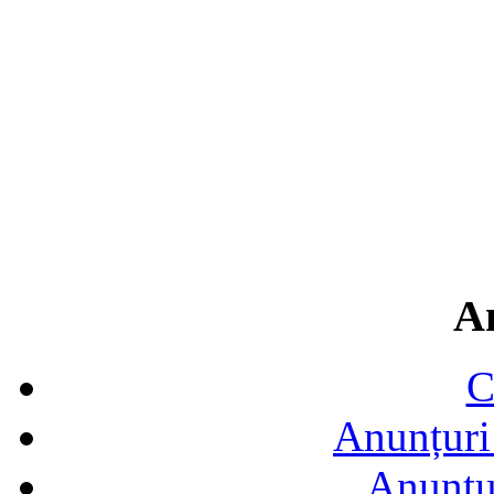
A
C
Anunțuri 
Anunţur