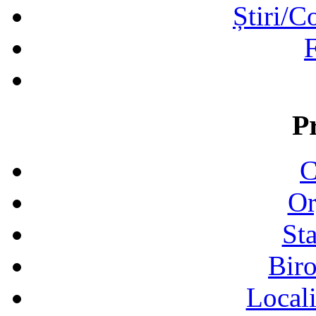
Știri/C
F
P
C
Or
Sta
Biro
Locali