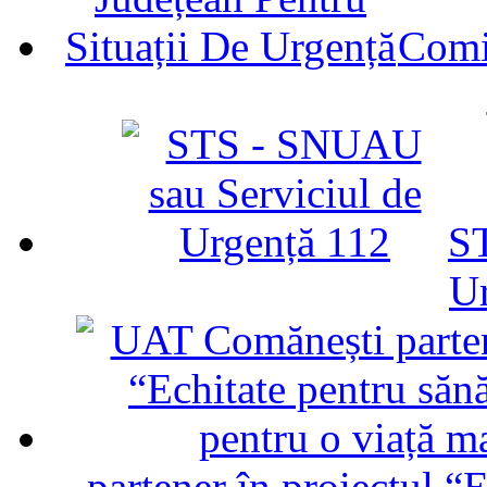
Comit
ST
U
partener în proiectul “E