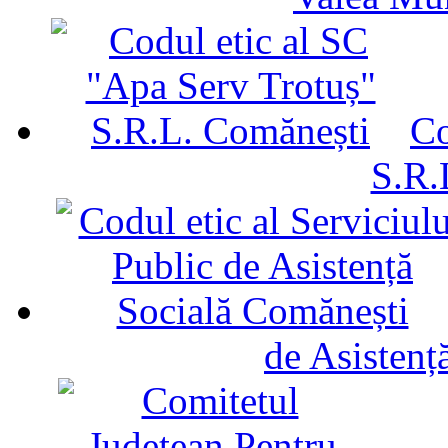
Co
S.R.
de Asistenț