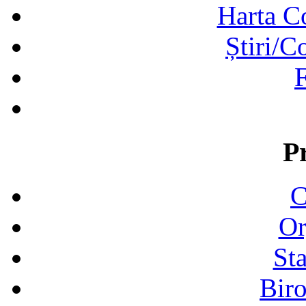
Harta C
Știri/C
F
P
C
Or
Sta
Biro