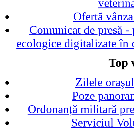
veterin
Ofertă vânza
Comunicat de presă - p
ecologice digitalizate în
Top v
Zilele oraşu
Poze panoram
Ordonanță militară p
Serviciul Vol