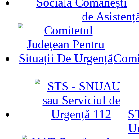
de Asistenț
Comit
ST
U