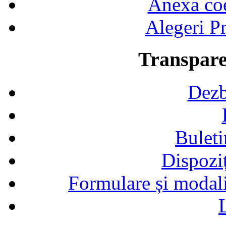
Anexa coef
Alegeri Pr
Transpare
Dezb
Buleti
Dispozi
Formulare și modalit