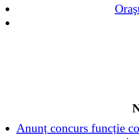
Oraş
N
Anunț concurs funcție con