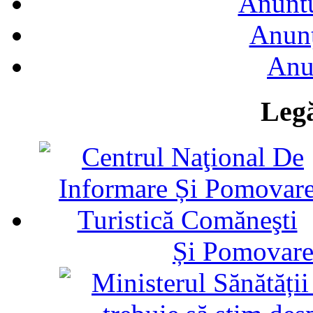
Anuntu
Anunţ
Anu
Legă
Și Pomovare