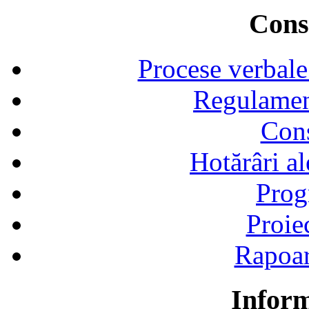
Consi
Procese verbale
Regulamen
Cons
Hotărâri al
Prog
Proie
Rapoart
Inform