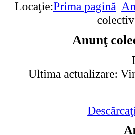
Locaţie:
Prima pagină
An
colecti
Anunţ colec
Ultima actualizare: V
Descărcaţ
A