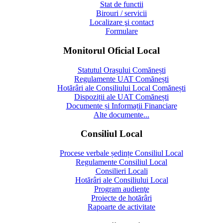
Stat de functii
Birouri / servicii
Localizare şi contact
Formulare
Monitorul Oficial Local
Statutul Orașului Comănești
Regulamente UAT Comănești
Hotărâri ale Consiliului Local Comănești
Dispoziții ale UAT Comănești
Documente și Informații Financiare
Alte documente...
Consiliul Local
Procese verbale ședințe Consiliul Local
Regulamente Consiliul Local
Consilieri Locali
Hotărâri ale Consiliului Local
Program audienţe
Proiecte de hotărâri
Rapoarte de activitate