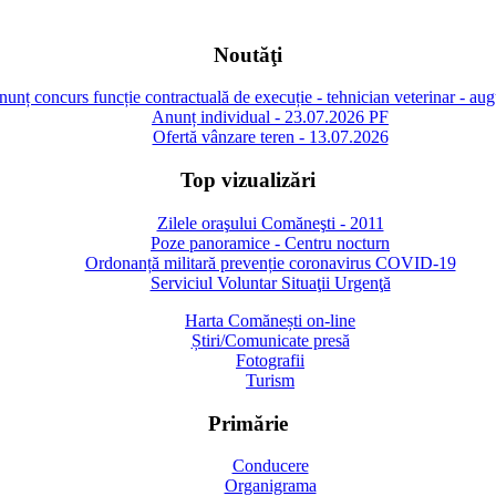
Noutăţi
unț concurs funcție contractuală de execuție - tehnician veterinar - au
Anunț individual - 23.07.2026 PF
Ofertă vânzare teren - 13.07.2026
Top vizualizări
Zilele oraşului Comăneşti - 2011
Poze panoramice - Centru nocturn
Ordonanță militară prevenție coronavirus COVID-19
Serviciul Voluntar Situaţii Urgenţă
Harta Comănești on-line
Știri/Comunicate presă
Fotografii
Turism
Primărie
Conducere
Organigrama