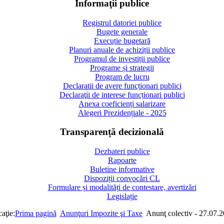
Informaţii publice
Registrul datoriei publice
Bugete generale
Execuție bugetară
Planuri anuale de achiziții publice
Programul de investiții publice
Programe și strategii
Program de lucru
Declaratii de avere funcționari publici
Declaraţii de interese funcționari publici
Anexa coeficienți salarizare
Alegeri Prezidențiale - 2025
Transparență decizională
Dezbateri publice
Rapoarte
Buletine informative
Dispoziții convocări CL
Formulare și modalități de contestare, avertizări
Legislație
aţie:
Prima pagină
Anunţuri Impozite şi Taxe
Anunţ colectiv - 27.07.