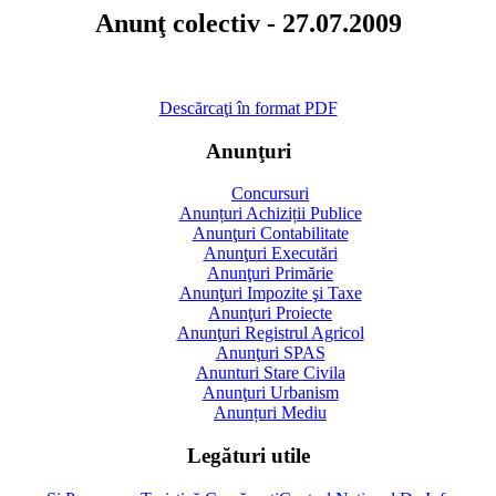
Anunţ colectiv - 27.07.2009
Descărcaţi în format PDF
Anunţuri
Concursuri
Anunțuri Achiziții Publice
Anunţuri Contabilitate
Anunţuri Executări
Anunţuri Primărie
Anunţuri Impozite şi Taxe
Anunţuri Proiecte
Anunţuri Registrul Agricol
Anunţuri SPAS
Anunturi Stare Civila
Anunţuri Urbanism
Anunțuri Mediu
Legături utile