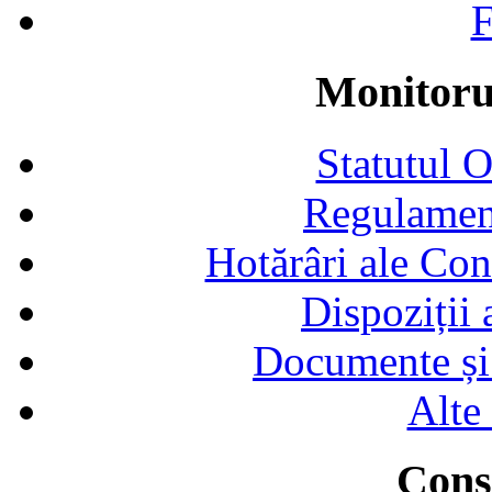
F
Monitorul
Statutul 
Regulamen
Hotărâri ale Con
Dispoziții
Documente și 
Alte
Consi