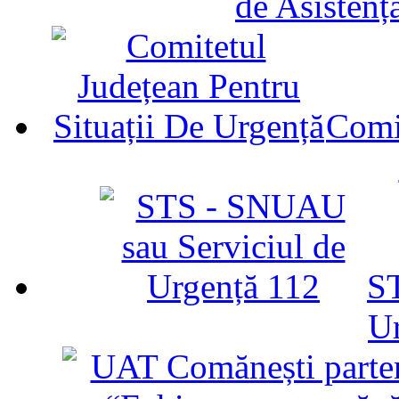
de Asistenț
Comit
ST
U