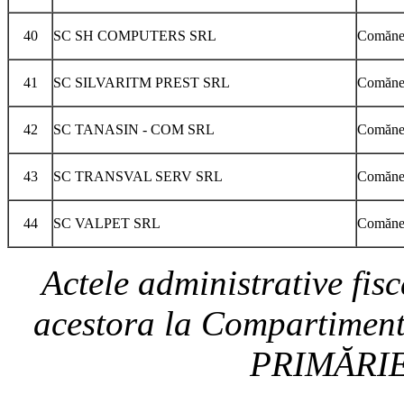
40
SC SH COMPUTERS SRL
Comăneşt
41
SC SILVARITM PREST SRL
Comăneşt
42
SC TANASIN - COM SRL
Comăneşt
43
SC TRANSVAL SERV SRL
Comăneşt
44
SC VALPET SRL
Comăneş
Actele administrative fisca
acestora la Compartimentu
PRIMĂRIE