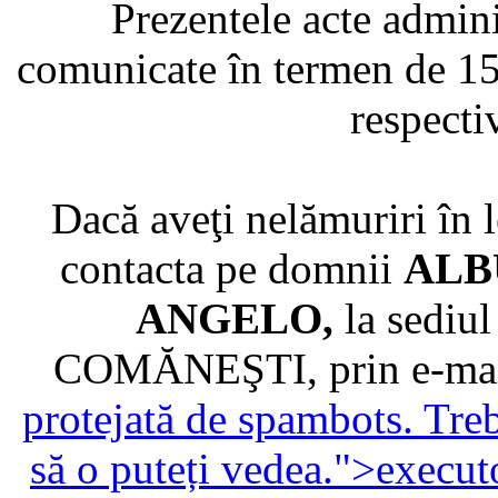
Prezentele acte admini
comunicate în termen de 15 z
respect
Dacă aveţi nelămuriri în l
contacta pe domnii
ALB
ANGELO,
la sedi
COMĂNEŞTI, prin e-ma
protejată de spambots. Treb
să o puteți vedea.
">
execut