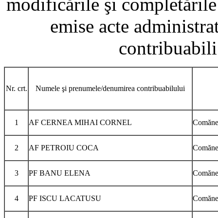
modificările şi completăril
emise acte administrat
contribuabili
Nr. crt.
Numele şi prenumele/denumirea contribuabilului
1
AF CERNEA MIHAI CORNEL
Comăneşt
2
AF PETROIU COCA
Comăneşt
3
PF BANU ELENA
Comăneşt
4
PF ISCU LACATUSU
Comăneşt