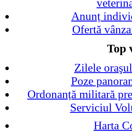
veterin
Anunț indivi
Ofertă vânza
Top v
Zilele oraşu
Poze panoram
Ordonanță militară p
Serviciul Vol
Harta C