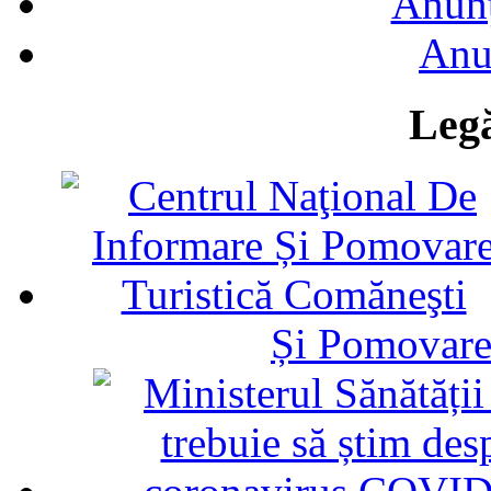
Anunţ
Anu
Legă
Și Pomovare