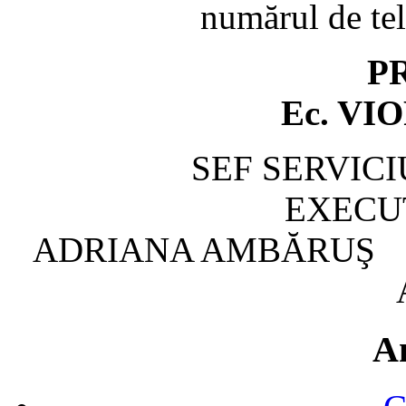
numărul de te
P
Ec. VI
SEF SER
EXECU
ADRIANA A
A