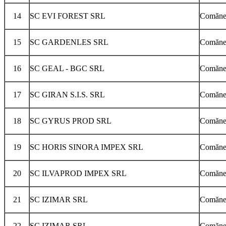
14
SC EVI FOREST SRL
Comăneşt
15
SC GARDENLES SRL
Comăneşt
16
SC GEAL - BGC SRL
Comăneş
17
SC GIRAN S.I.S. SRL
Comăneşt
18
SC GYRUS PROD SRL
Comăneşt
19
SC HORIS SINORA IMPEX SRL
Comănest
20
SC ILVAPROD IMPEX SRL
Comăneşt
21
SC IZIMAR SRL
Comăneşt
22
SC IZIMAR SRL
Comănest