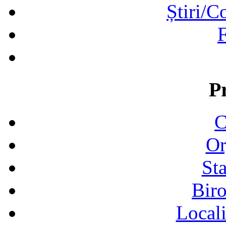
Știri/C
F
P
C
Or
Sta
Biro
Locali