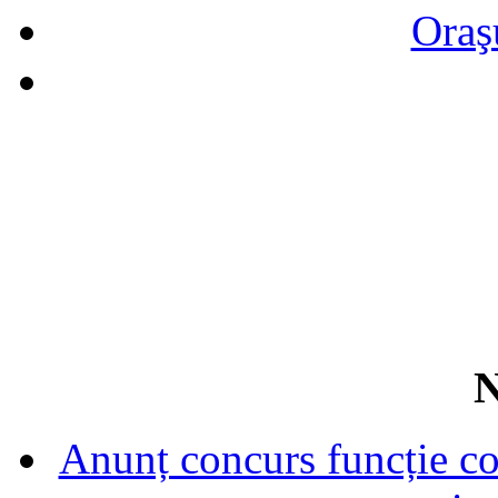
Oraş
N
Anunț concurs funcție con