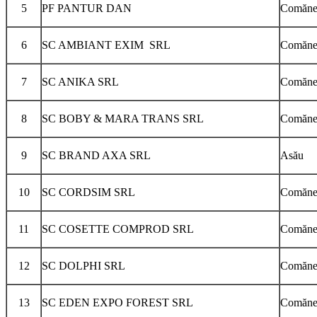
5
PF PANTUR DAN
Comăneşt
6
SC AMBIANT EXIM SRL
Comăneşt
7
SC ANIKA SRL
Comăneşt
8
SC BOBY & MARA TRANS SRL
Comăneşt
9
SC BRAND AXA SRL
Asău
10
SC CORDSIM SRL
Comăneşt
11
SC COSETTE COMPROD SRL
Comăneş
12
SC DOLPHI SRL
Comăneşt
13
SC EDEN EXPO FOREST SRL
Comăneş