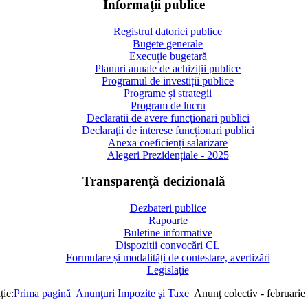
Informaţii publice
Registrul datoriei publice
Bugete generale
Execuție bugetară
Planuri anuale de achiziții publice
Programul de investiții publice
Programe și strategii
Program de lucru
Declaratii de avere funcționari publici
Declaraţii de interese funcționari publici
Anexa coeficienți salarizare
Alegeri Prezidențiale - 2025
Transparență decizională
Dezbateri publice
Rapoarte
Buletine informative
Dispoziții convocări CL
Formulare și modalități de contestare, avertizări
Legislație
ţie:
Prima pagină
Anunţuri Impozite şi Taxe
Anunţ colectiv - februarie