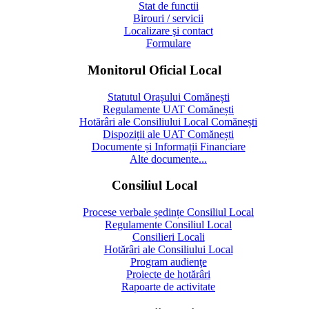
Stat de functii
Birouri / servicii
Localizare şi contact
Formulare
Monitorul Oficial Local
Statutul Orașului Comănești
Regulamente UAT Comănești
Hotărâri ale Consiliului Local Comănești
Dispoziții ale UAT Comănești
Documente și Informații Financiare
Alte documente...
Consiliul Local
Procese verbale ședințe Consiliul Local
Regulamente Consiliul Local
Consilieri Locali
Hotărâri ale Consiliului Local
Program audienţe
Proiecte de hotărâri
Rapoarte de activitate