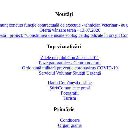
Noutăţi
unț concurs funcție contractuală de execuție - tehnician veterinar - au
Ofertă vânzare teren - 13.07.2026
să - proiect: "Construirea de insule ecologice digitalizate în orașul Co
Top vizualizări
Zilele oraşului Comăneşti - 2011
Poze panoramice - Centru nocturn
Ordonanță militară prevenție coronavirus COVID-19
Serviciul Voluntar Situaţii Urgenţă
Harta Comănești on-line
Știri/Comunicate presă
Fotografii
Turism
Primărie
Conducere
Organigrama