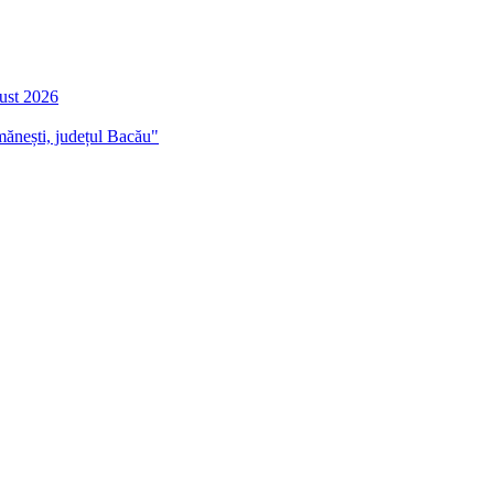
gust 2026
mănești, județul Bacău"