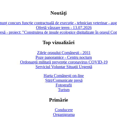
Noutăţi
unț concurs funcție contractuală de execuție - tehnician veterinar - au
Ofertă vânzare teren - 13.07.2026
să - proiect: "Construirea de insule ecologice digitalizate în orașul Co
Top vizualizări
Zilele oraşului Comăneşti - 2011
Poze panoramice - Centru nocturn
Ordonanță militară prevenție coronavirus COVID-19
Serviciul Voluntar Situaţii Urgenţă
Harta Comănești on-line
Știri/Comunicate presă
Fotografii
Turism
Primărie
Conducere
Organigrama