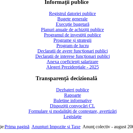
Informaţii publice
Registrul datoriei publice
Bugete generale
Execuție bugetară
Planuri anuale de achiziții publice
Programul de investiții publice
Programe și strategii
Program de lucru
Declaratii de avere funcționari publici
Declaraţii de interese funcționari publici
Anexa coeficienți salarizare
Alegeri Prezidențiale - 2025
Transparență decizională
Dezbateri publice
Rapoarte
Buletine informative
Dispoziții convocări CL
Formulare și modalități de contestare, avertizări
Legislație
ie:
Prima pagină
Anunţuri Impozite şi Taxe
Anunţ colectiv - august 2