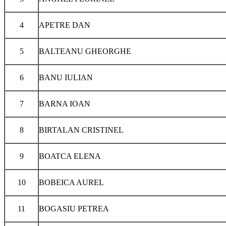
4
APETRE DAN
5
BALTEANU GHEORGHE
6
BANU IULIAN
7
BARNA IOAN
8
BIRTALAN CRISTINEL
9
BOATCA ELENA
10
BOBEICA AUREL
11
BOGASIU PETREA