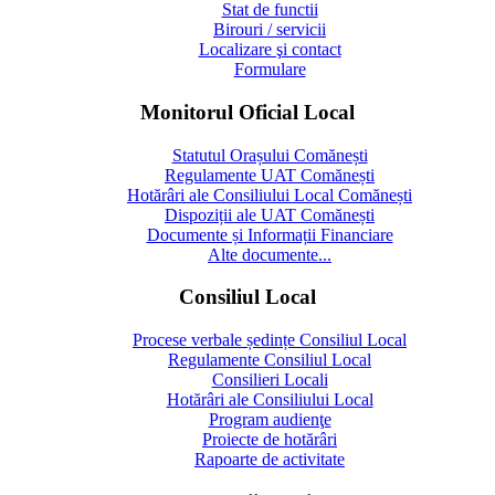
Stat de functii
Birouri / servicii
Localizare şi contact
Formulare
Monitorul Oficial Local
Statutul Orașului Comănești
Regulamente UAT Comănești
Hotărâri ale Consiliului Local Comănești
Dispoziții ale UAT Comănești
Documente și Informații Financiare
Alte documente...
Consiliul Local
Procese verbale ședințe Consiliul Local
Regulamente Consiliul Local
Consilieri Locali
Hotărâri ale Consiliului Local
Program audienţe
Proiecte de hotărâri
Rapoarte de activitate