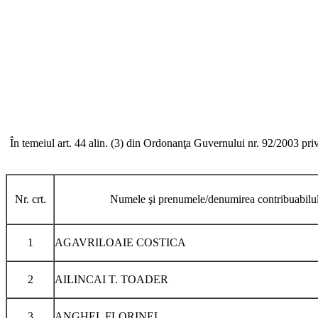
În temeiul art. 44 alin. (3) din Ordonanţa Guvernului nr. 92/2003 priv
Nr. crt.
Numele şi prenumele/denumirea contribuabilu
1
AGAVRILOAIE COSTICA
2
AILINCAI T. TOADER
3
ANGHEL FLORINEL