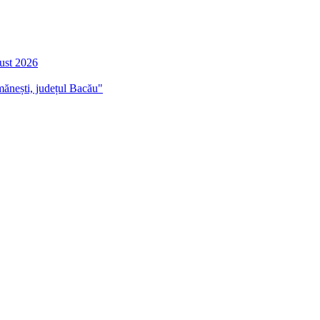
gust 2026
mănești, județul Bacău"