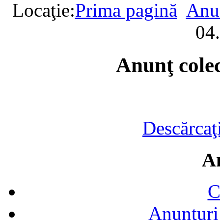
Locaţie:
Prima pagină
Anun
04.
Anunţ colec
Descărcaţ
A
C
Anunțuri 