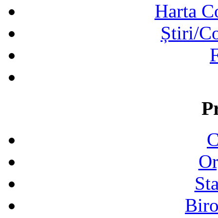
Harta C
Știri/C
F
P
C
Or
Sta
Biro