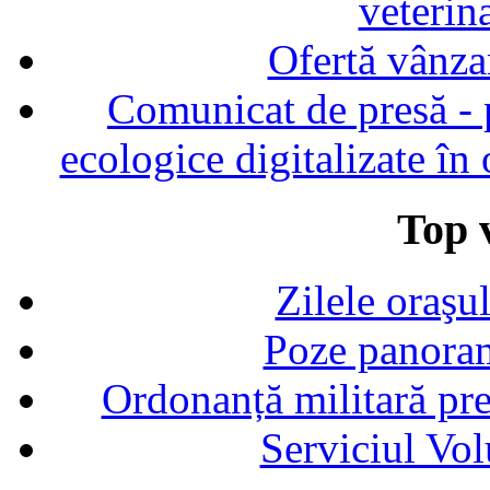
veterin
Ofertă vânza
Comunicat de presă - p
ecologice digitalizate în
Top v
Zilele oraşu
Poze panoram
Ordonanță militară p
Serviciul Vol