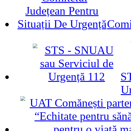
Comit
ST
U