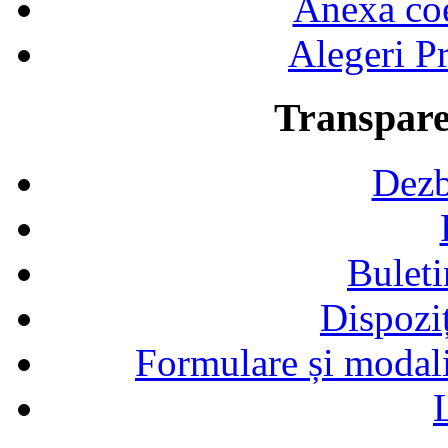
Anexa coef
Alegeri Pr
Transpare
Dezb
Buleti
Dispozi
Formulare și modalit