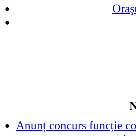
Oraş
N
Anunț concurs funcție con