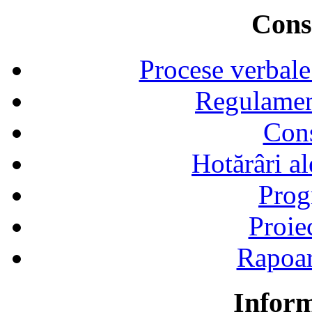
Consi
Procese verbale
Regulamen
Cons
Hotărâri al
Prog
Proie
Rapoart
Inform