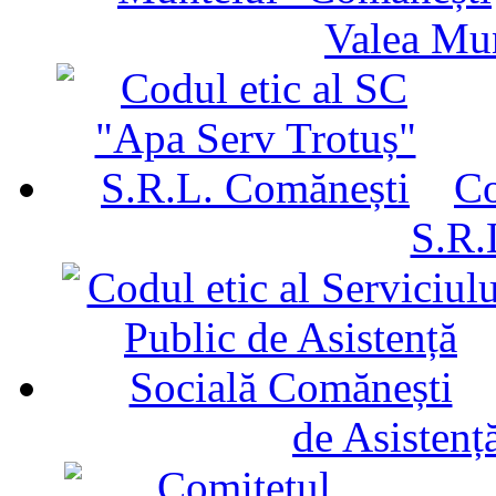
Valea Mu
Co
S.R.
de Asistenț