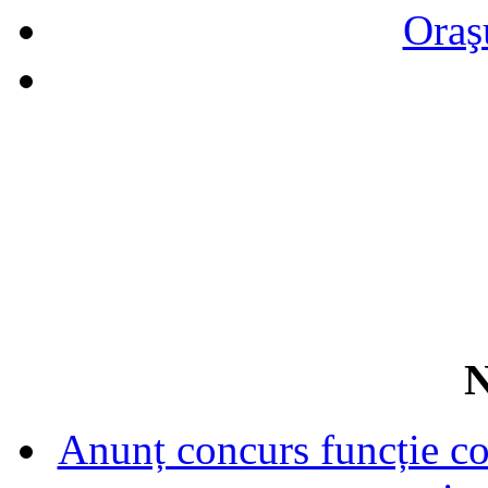
Oraş
N
Anunț concurs funcție con