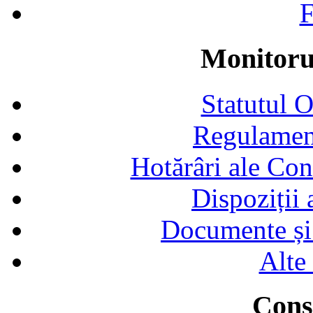
F
Monitorul
Statutul 
Regulamen
Hotărâri ale Con
Dispoziții
Documente și 
Alte
Consi