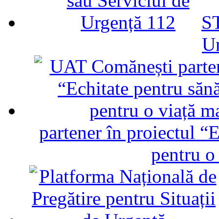
ST
U
partener în proiectul “E
pentru o