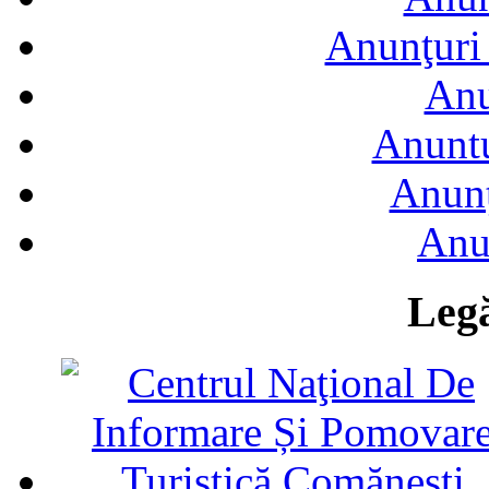
Anunţuri 
Anu
Anuntu
Anunţ
Anu
Legă