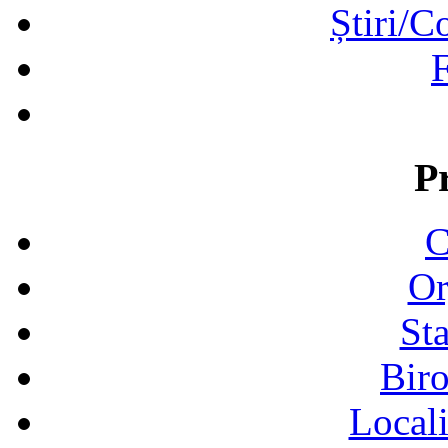
Știri/C
F
P
C
Or
Sta
Biro
Locali