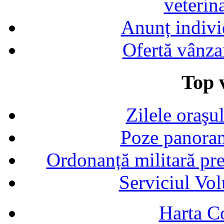
veterin
Anunț indivi
Ofertă vânza
Top v
Zilele oraşu
Poze panoram
Ordonanță militară p
Serviciul Vol
Harta C