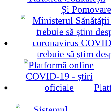
Și Pomovare
trebuie să știm d
Plat