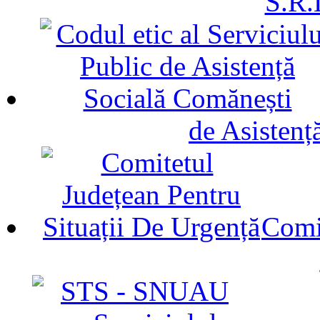
S.R.
de Asistenț
Comit