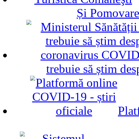
Și Pomovare
trebuie să știm d
Plat