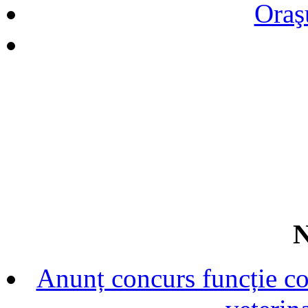
Oraş
N
Anunț concurs funcție con