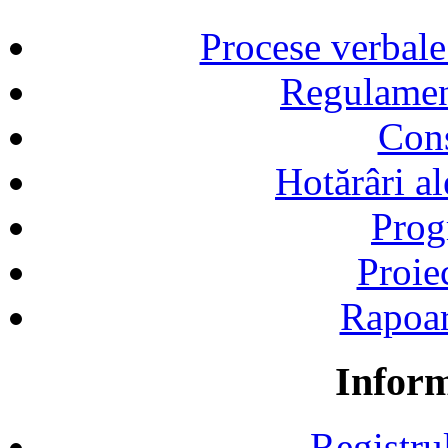
Procese verbale
Regulamen
Cons
Hotărâri al
Prog
Proie
Rapoart
Inform
Registru