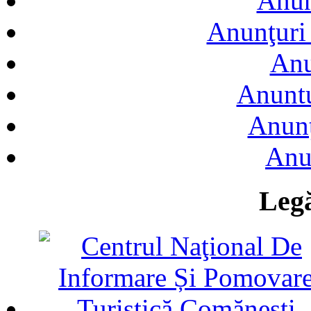
Anun
Anunţuri 
Anu
Anuntu
Anunţ
Anu
Legă