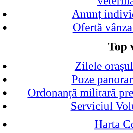
veterin
Anunț indivi
Ofertă vânza
Top v
Zilele oraşu
Poze panoram
Ordonanță militară p
Serviciul Vol
Harta C