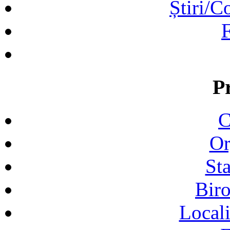
Știri/C
F
P
C
Or
Sta
Biro
Locali