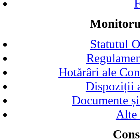
F
Monitorul
Statutul 
Regulamen
Hotărâri ale Con
Dispoziții
Documente și 
Alte
Consi