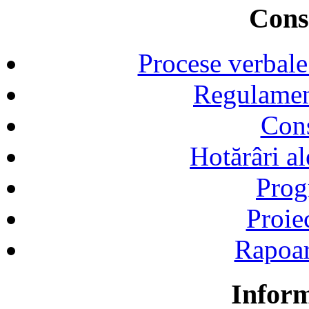
Consi
Procese verbale
Regulamen
Cons
Hotărâri al
Prog
Proie
Rapoart
Inform