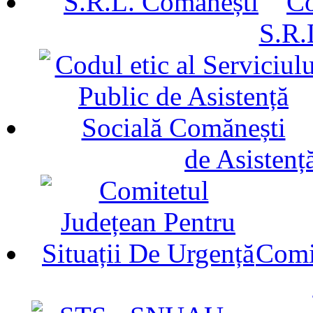
Co
S.R.
de Asistenț
Comit