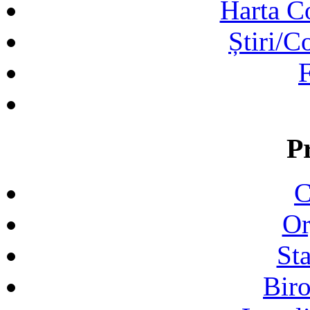
Harta C
Știri/C
F
P
C
Or
Sta
Biro