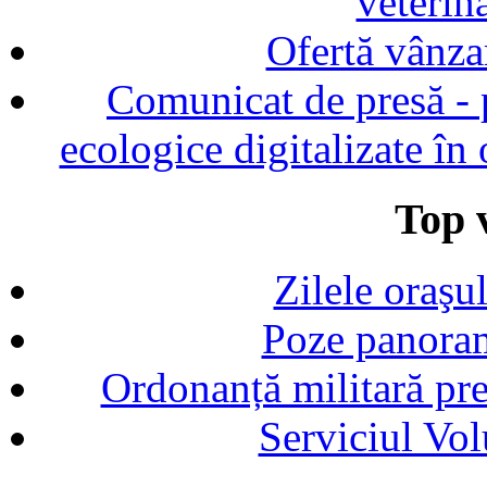
veterin
Ofertă vânza
Comunicat de presă - p
ecologice digitalizate în
Top v
Zilele oraşu
Poze panoram
Ordonanță militară p
Serviciul Vol