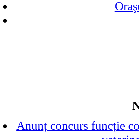
Oraş
N
Anunț concurs funcție con