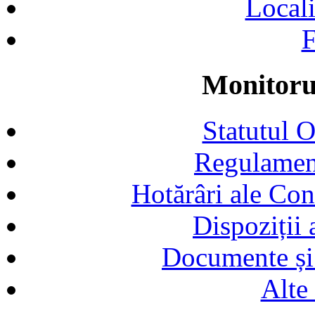
Locali
F
Monitorul
Statutul 
Regulamen
Hotărâri ale Con
Dispoziții
Documente și 
Alte