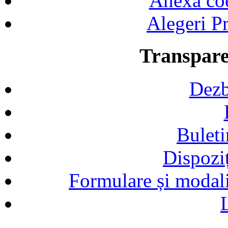
Anexa coef
Alegeri Pr
Transpare
Dezb
Buleti
Dispozi
Formulare și modalit