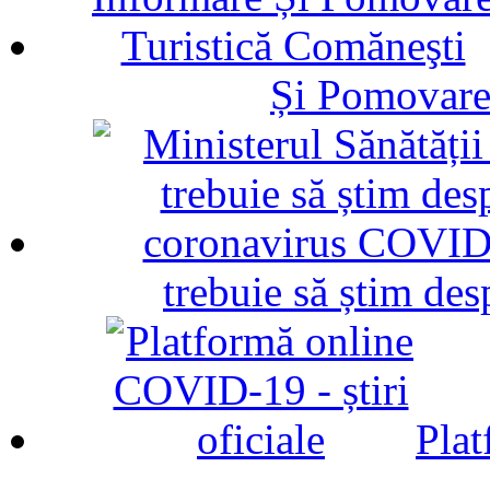
Și Pomovare
trebuie să știm d
Plat