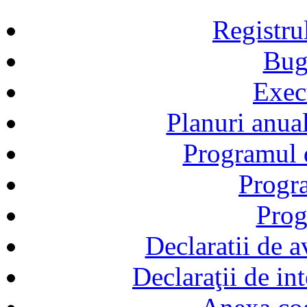
Registru
Bug
Exec
Planuri anual
Programul d
Progra
Prog
Declaratii de a
Declaraţii de in