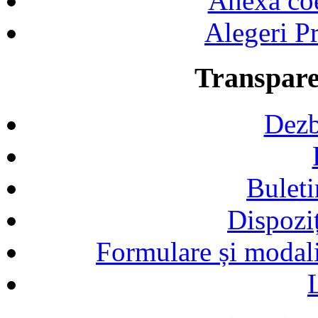
Anexa coef
Alegeri Pr
Transpare
Dezb
Buleti
Dispozi
Formulare și modalit