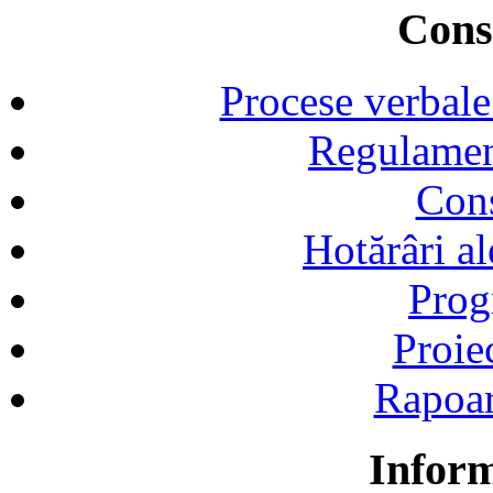
Consi
Procese verbale
Regulamen
Cons
Hotărâri al
Prog
Proie
Rapoart
Inform