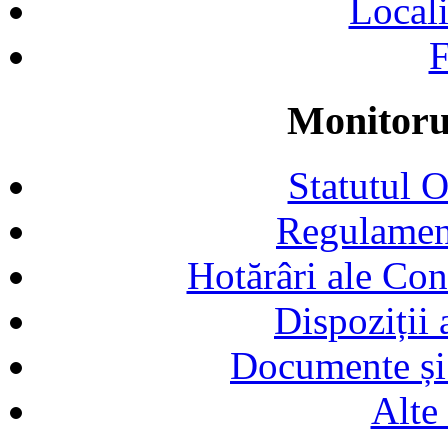
Locali
F
Monitorul
Statutul 
Regulamen
Hotărâri ale Con
Dispoziții
Documente și 
Alte