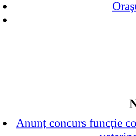
Oraş
N
Anunț concurs funcție con