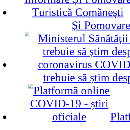
Și Pomovare
trebuie să știm d
Plat