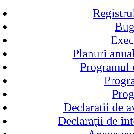
Registru
Bug
Exec
Planuri anual
Programul d
Progra
Prog
Declaratii de a
Declaraţii de in