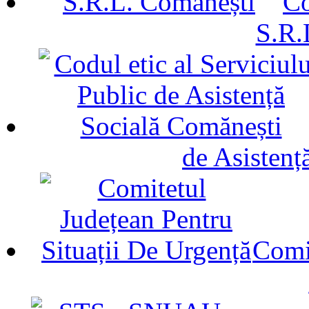
Co
S.R.
de Asistenț
Comit