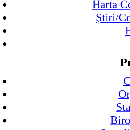
Harta C
Știri/C
F
P
C
Or
Sta
Biro