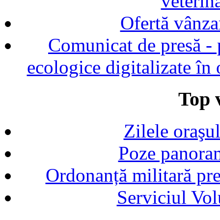
veterin
Ofertă vânza
Comunicat de presă - p
ecologice digitalizate în
Top v
Zilele oraşu
Poze panoram
Ordonanță militară p
Serviciul Vol