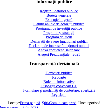
Informaţii publice
Registrul datoriei publice
Bugete generale
Execuție bugetară
Planuri anuale de achiziții publice
Programul de investiții publice
Programe și strategii
Program de lucru
Declaratii de avere funcționari publici
Declaraţii de interese funcționari publici
Anexa coeficienți salarizare
Alegeri Prezidențiale - 2025
Transparență decizională
Dezbateri publice
Rapoarte
Buletine informative
Dispoziții convocări CL
Formulare și modalități de contestare, avertizări
Legislație
Locaţie:
Prima pagină
Știri/Comunicate presă
Uncategorised
ânzare teren - 11.04.2024