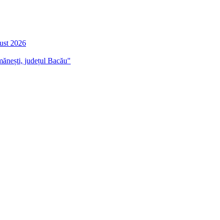
gust 2026
mănești, județul Bacău"