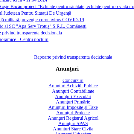
oșie Bacău proiect “Echitate pentru sănătate, echitate pentru o viață m
l Județean Pentru Situații De Urgență
ță militară prevenție coronavirus COVID-19
ic al SC "Apa Serv Trotuș" S.R.L. Comănești
 privind transparenta decizionala
oramice - Centru nocturn
Rapoarte privind transparenta decizionala
Anunţuri
Concursuri
Anunțuri Achiziții Publice
Anunţuri Contabilitate
Anunţuri Executări
Anunţuri Primărie
Anunţuri Impozite şi Taxe
Anunţuri Proiecte
Anunţuri Registrul Agricol
Anunţuri SPAS
Anunturi Stare Civila