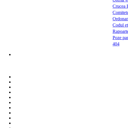
Crucea R
Comitetu
Ordonan
Codul et
Rapoarte
Poze pan
404