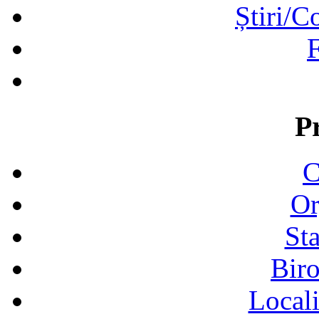
Știri/C
F
P
C
Or
Sta
Biro
Locali