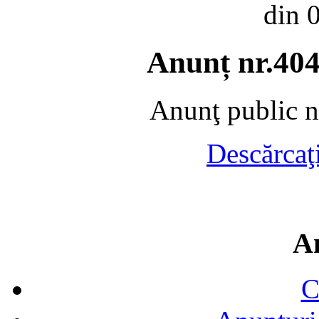
din 
Anunț nr.404
Anunţ public n
Descărcaţ
A
C