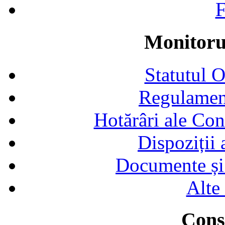
F
Monitorul
Statutul 
Regulamen
Hotărâri ale Con
Dispoziții
Documente și 
Alte
Consi