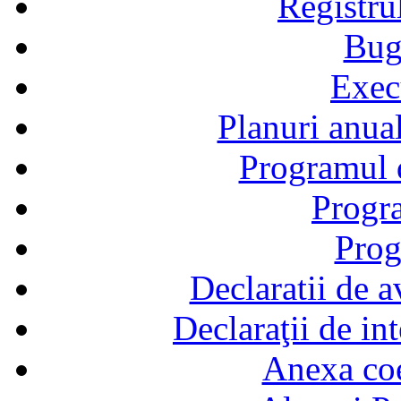
Registru
Bug
Exec
Planuri anual
Programul d
Progra
Prog
Declaratii de a
Declaraţii de in
Anexa coef