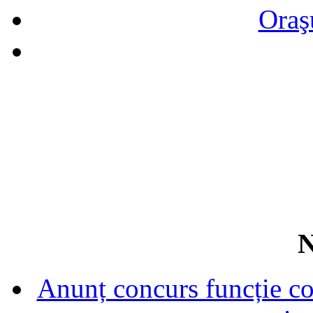
Oraş
N
Anunț concurs funcție con