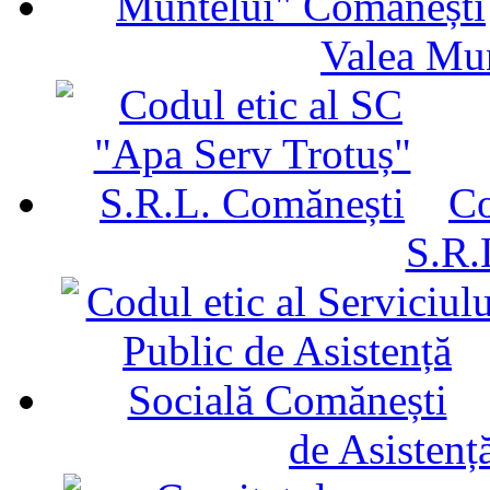
Valea Mu
Co
S.R.
de Asistenț