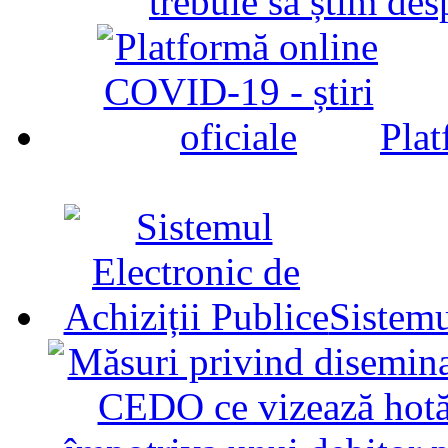
trebuie să știm d
Plat
Sistemu