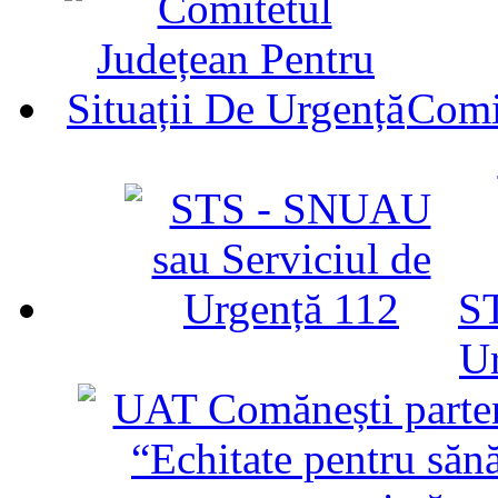
Comit
ST
U