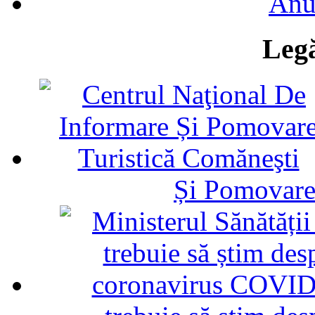
Anu
Legă
Și Pomovare