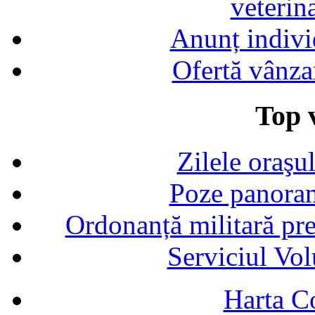
veterin
Anunț indivi
Ofertă vânza
Top v
Zilele oraşu
Poze panoram
Ordonanță militară p
Serviciul Vol
Harta C