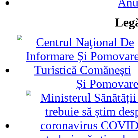
Anu
Legă
Și Pomovare