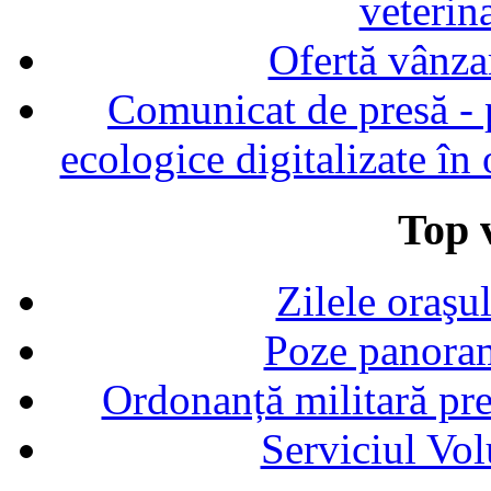
veterin
Ofertă vânza
Comunicat de presă - p
ecologice digitalizate în
Top v
Zilele oraşu
Poze panoram
Ordonanță militară p
Serviciul Vol