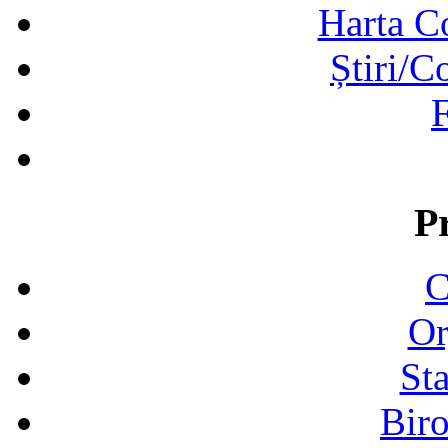
Harta C
Știri/C
F
P
C
Or
Sta
Biro