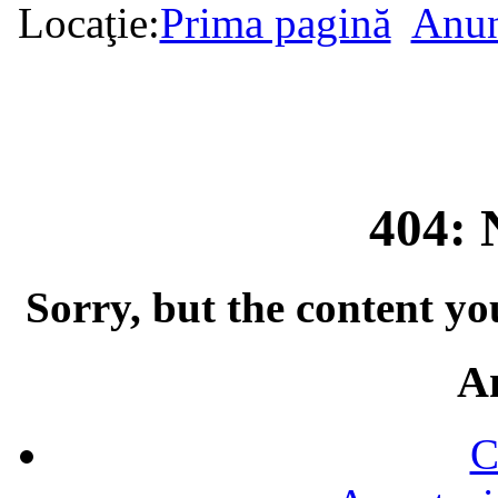
Locaţie:
Prima pagină
Anun
404: 
Sorry, but the content yo
A
C