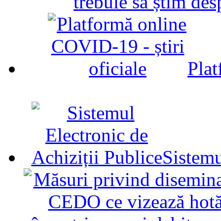
trebuie să știm d
Plat
Sistemu