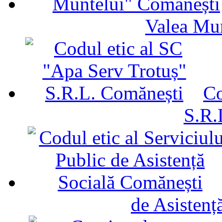
Valea Mu
Co
S.R.
de Asistenț