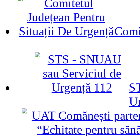
Comit
ST
U