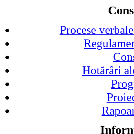
Consi
Procese verbale
Regulamen
Cons
Hotărâri al
Prog
Proie
Rapoart
Inform