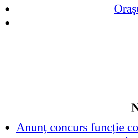
Oraş
N
Anunț concurs funcție con