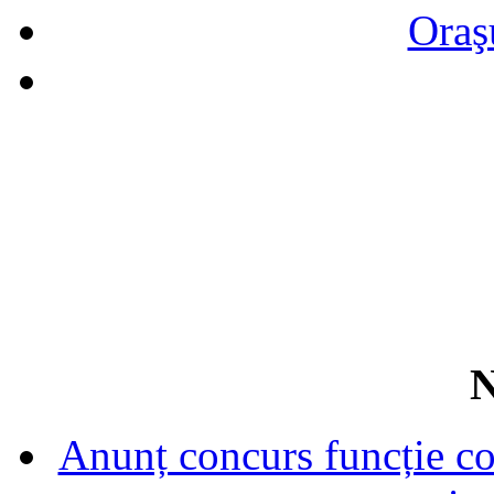
Oraş
N
Anunț concurs funcție con