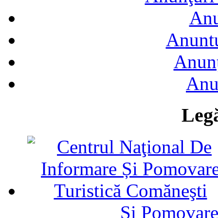
Anu
Anuntu
Anunţ
Anu
Legă
Și Pomovare