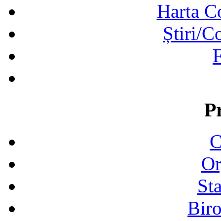
Harta C
Știri/C
F
P
C
Or
Sta
Biro