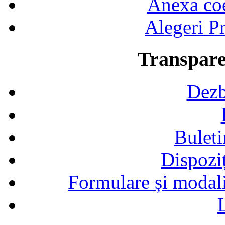
Anexa coef
Alegeri Pr
Transpare
Dezb
Buleti
Dispozi
Formulare și modalit