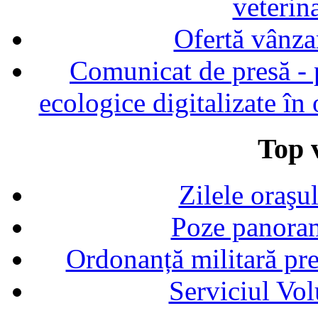
veterin
Ofertă vânza
Comunicat de presă - p
ecologice digitalizate în
Top v
Zilele oraşu
Poze panoram
Ordonanță militară p
Serviciul Vol