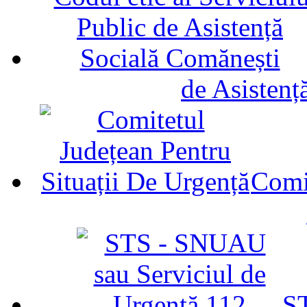
de Asistenț
Comit
ST