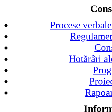
Consi
Procese verbale
Regulamen
Cons
Hotărâri al
Prog
Proie
Rapoart
Inform