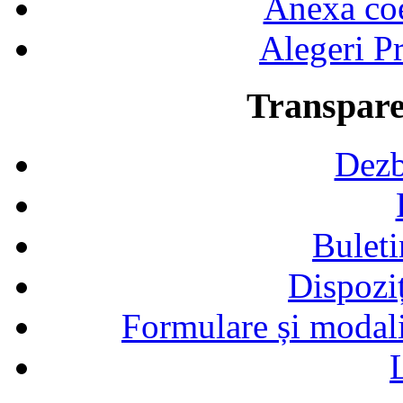
Anexa coef
Alegeri Pr
Transpare
Dezb
Buleti
Dispozi
Formulare și modalit