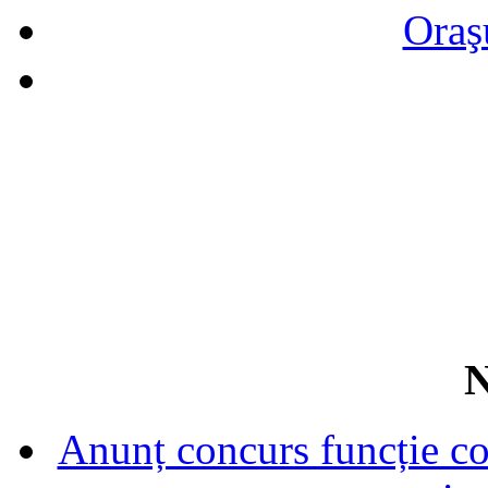
Oraş
N
Anunț concurs funcție con