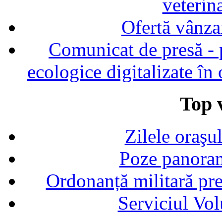
veterin
Ofertă vânza
Comunicat de presă - p
ecologice digitalizate în
Top v
Zilele oraşu
Poze panoram
Ordonanță militară p
Serviciul Vol