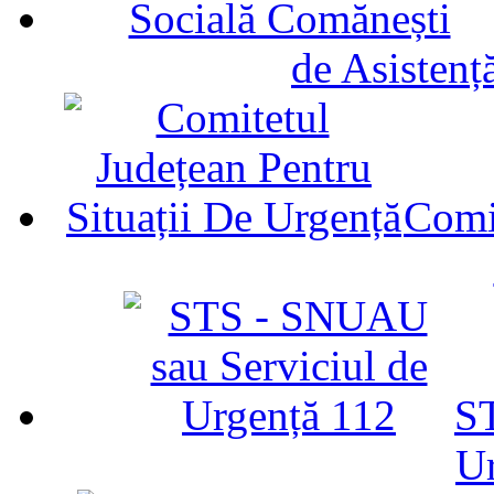
de Asistenț
Comit
ST
U