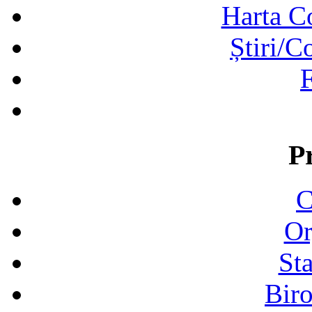
Harta C
Știri/C
F
P
C
Or
Sta
Biro