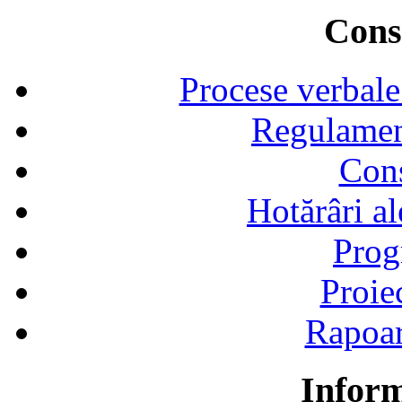
Consi
Procese verbale
Regulamen
Cons
Hotărâri al
Prog
Proie
Rapoart
Inform