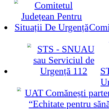
Comit
ST
U