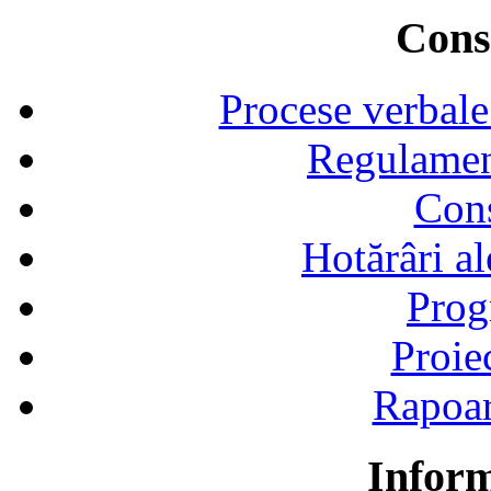
Consi
Procese verbale
Regulamen
Cons
Hotărâri al
Prog
Proie
Rapoart
Inform