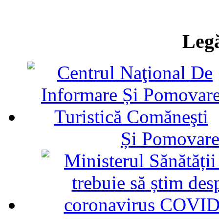
Legă
Și Pomovare