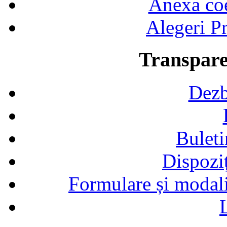
Anexa coef
Alegeri Pr
Transpare
Dezb
Buleti
Dispozi
Formulare și modalit