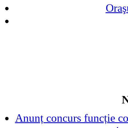
Oraş
N
Anunț concurs funcție con