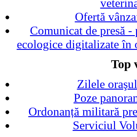
veterin
Ofertă vânza
Comunicat de presă - p
ecologice digitalizate în
Top v
Zilele oraşu
Poze panoram
Ordonanță militară p
Serviciul Vol