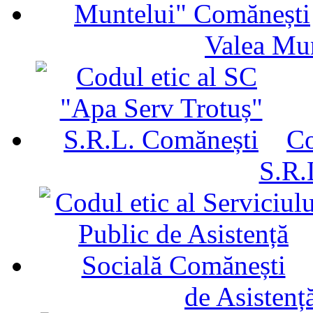
Valea Mu
Co
S.R.
de Asistenț