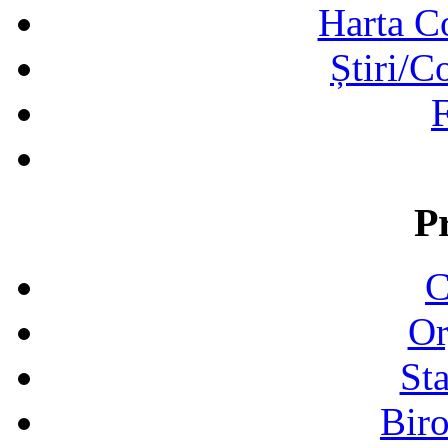
Harta C
Știri/C
F
P
C
Or
Sta
Biro