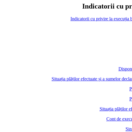
Indicatorii cu p
Indicatorii cu privire la execuți
Disponi
Situația plăților efectuate și a sumelor dec
P
P
Situația plăților 
Cont de execuț
Sin