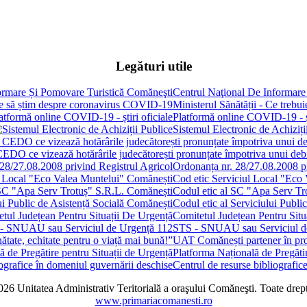
Legături utile
Centrul Naţional De Informare
Ministerul Sănătății - Ce treb
Platformă online COVID-19 - șt
Sistemul Electronic de Achiziți
 CEDO ce vizează hotărârile judecătorești pronunțate împotriva unui de
Ordonanța nr. 28/27.08.2008 pr
Cod etic Serviciul Local "Eco
Codul etic al SC "Apa Serv Tr
Codul etic al Serviciului Publi
Comitetul Județean Pentru Situ
STS - SNUAU sau Serviciul d
UAT Comănești partener în proie
Platforma Națională de Pregătir
Centrul de resurse bibliografic
6 Unitatea Administrativ Teritorială a oraşului Comăneşti. Toate drept
www.primariacomanesti.ro