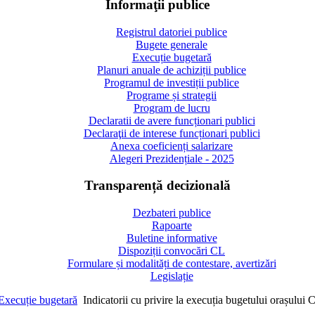
Informaţii publice
Registrul datoriei publice
Bugete generale
Execuție bugetară
Planuri anuale de achiziții publice
Programul de investiții publice
Programe și strategii
Program de lucru
Declaratii de avere funcționari publici
Declaraţii de interese funcționari publici
Anexa coeficienți salarizare
Alegeri Prezidențiale - 2025
Transparență decizională
Dezbateri publice
Rapoarte
Buletine informative
Dispoziții convocări CL
Formulare și modalități de contestare, avertizări
Legislație
Execuție bugetară
Indicatorii cu privire la execuția bugetului orașului 