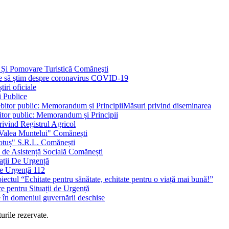
 Și Pomovare Turistică Comăneşti
uie să știm despre coronavirus COVID-19
iri oficiale
i Publice
Măsuri privind diseminarea
bitor public: Memorandum și Principii
ivind Registrul Agricol
 Valea Muntelui" Comănești
otuș" S.R.L. Comănești
c de Asistență Socială Comănești
ații De Urgență
e Urgență 112
ctul “Echitate pentru sănătate, echitate pentru o viață mai bună!”
e pentru Situații de Urgență
e în domeniul guvernării deschise
urile rezervate.