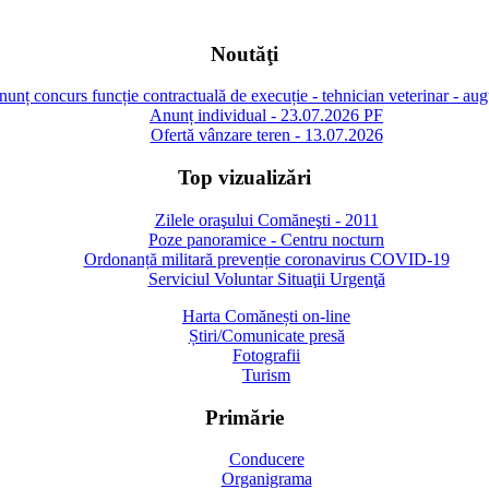
Noutăţi
unț concurs funcție contractuală de execuție - tehnician veterinar - au
Anunț individual - 23.07.2026 PF
Ofertă vânzare teren - 13.07.2026
Top vizualizări
Zilele oraşului Comăneşti - 2011
Poze panoramice - Centru nocturn
Ordonanță militară prevenție coronavirus COVID-19
Serviciul Voluntar Situaţii Urgenţă
Harta Comănești on-line
Știri/Comunicate presă
Fotografii
Turism
Primărie
Conducere
Organigrama