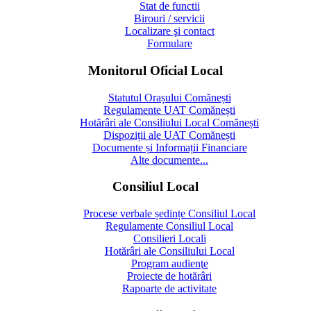
Stat de functii
Birouri / servicii
Localizare şi contact
Formulare
Monitorul Oficial Local
Statutul Orașului Comănești
Regulamente UAT Comănești
Hotărâri ale Consiliului Local Comănești
Dispoziții ale UAT Comănești
Documente și Informații Financiare
Alte documente...
Consiliul Local
Procese verbale ședințe Consiliul Local
Regulamente Consiliul Local
Consilieri Locali
Hotărâri ale Consiliului Local
Program audienţe
Proiecte de hotărâri
Rapoarte de activitate