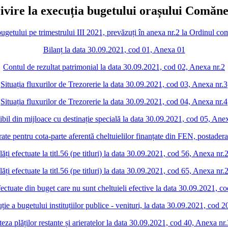
rivire la execuția bugetului orașului Comăneș
a bugetului pe trimestrului III 2021, prevăzuți în anexa nr.2 la Ordin
Bilanț la data 30.09.2021, cod 01, Anexa 01
Contul de rezultat patrimonial la data 30.09.2021, cod 02, Anexa nr.2
Situația fluxurilor de Trezorerie la data 30.09.2021, cod 03, Anexa nr.3
Situația fluxurilor de Trezorerie la data 30.09.2021, cod 04, Anexa nr.4
bil din mijloace cu destinație specială la data 30.09.2021, cod 05, Ane
larate pentru cota-parte aferentă cheltuielilor finanțate din FEN, postade
lăți efectuate la titl.56 (pe titluri) la data 30.09.2021, cod 56, Anexa nr.
lăți efectuate la titl.56 (pe titluri) la data 30.09.2021, cod 65, Anexa nr.
efectuate din buget care nu sunt cheltuieli efective la data 30.09.2021, 
ie a bugetului instituțiilor publice - venituri, la data 30.09.2021, cod 
teza plăților restante și arieratelor la data 30.09.2021, cod 40, Anexa nr