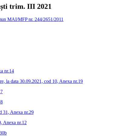
ti trim. III 2021
ul comun MAI/MFP nr. 244/2651/2011
xa nr.14
rare, la data 30.09.2021, cod 10, Anexa nr.19
27
28
cod 31, Anexa nr.29
20, Anexa nr.12
.30b