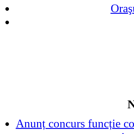
Oraş
N
Anunț concurs funcție con