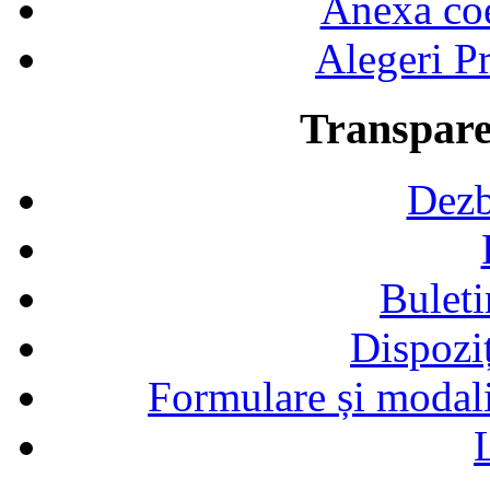
Anexa coef
Alegeri Pr
Transpare
Dezb
Buleti
Dispozi
Formulare și modalit