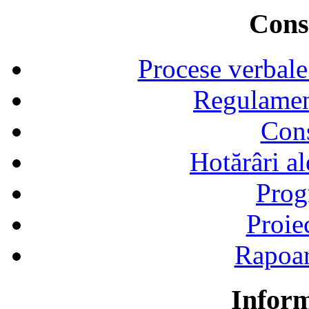
Consi
Procese verbale
Regulamen
Cons
Hotărâri al
Prog
Proie
Rapoart
Inform