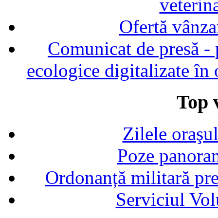
veterin
Ofertă vânza
Comunicat de presă - p
ecologice digitalizate în
Top v
Zilele oraşu
Poze panoram
Ordonanță militară p
Serviciul Vol