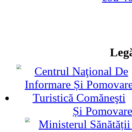
Legă
Și Pomovare