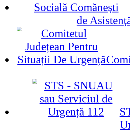
de Asistenț
Comit
ST
U