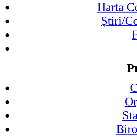
Harta C
Știri/C
F
P
C
Or
Sta
Biro