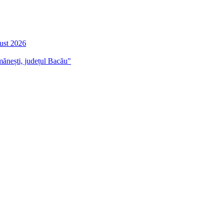
gust 2026
mănești, județul Bacău"