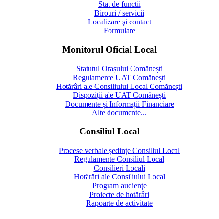
Stat de functii
Birouri / servicii
Localizare şi contact
Formulare
Monitorul Oficial Local
Statutul Orașului Comănești
Regulamente UAT Comănești
Hotărâri ale Consiliului Local Comănești
Dispoziții ale UAT Comănești
Documente și Informații Financiare
Alte documente...
Consiliul Local
Procese verbale ședințe Consiliul Local
Regulamente Consiliul Local
Consilieri Locali
Hotărâri ale Consiliului Local
Program audienţe
Proiecte de hotărâri
Rapoarte de activitate