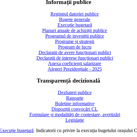
Informaţii publice
Registrul datoriei publice
Bugete generale
Execuție bugetară
Planuri anuale de achiziții publice
Programul de investiții publice
Programe și strategii
Program de lucru
Declaratii de avere funcționari publici
Declaraţii de interese funcționari publici
Anexa coeficienți salarizare
Alegeri Prezidențiale - 2025
Transparență decizională
Dezbateri publice
Rapoarte
Buletine informative
Dispoziții convocări CL
Formulare și modalități de contestare, avertizări
Legislație
Execuție bugetară
Indicatorii cu privire la execuția bugetului orașului 