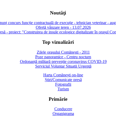
Noutăţi
unț concurs funcție contractuală de execuție - tehnician veterinar - au
Ofertă vânzare teren - 13.07.2026
să - proiect: "Construirea de insule ecologice digitalizate în orașul Co
Top vizualizări
Zilele oraşului Comăneşti - 2011
Poze panoramice - Centru nocturn
Ordonanță militară prevenție coronavirus COVID-19
Serviciul Voluntar Situaţii Urgenţă
Harta Comănești on-line
Știri/Comunicate presă
Fotografii
Turism
Primărie
Conducere
Organigrama