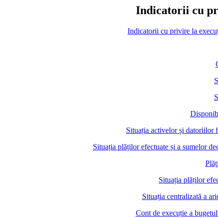
Indicatorii cu p
Indicatorii cu privire la exe
S
S
Disponibi
Situația activelor și datoriilo
Situația plăților efectuate și a sumelor 
Plăț
Situația plăților ef
Situația centralizată a ar
Cont de execuție a bugetulu