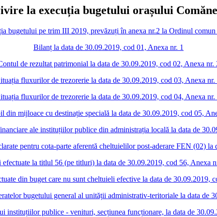
rivire la execuția bugetului orașului Comăneș
cuția bugetului pe trim III 2019, prevăzuți în anexa nr.2 la Ordinul c
Bilanț la data de 30.09.2019, cod 01, Anexa nr. 1
Contul de rezultat patrimonial la data de 30.09.2019, cod 02, Anexa nr. 
ituația fluxurilor de trezorerie la data de 30.09.2019, cod 03, Anexa nr.
ituația fluxurilor de trezorerie la data de 30.09.2019, cod 04, Anexa nr.
l din mijloace cu destinație specială la data de 30.09.2019, cod 05, An
r financiare ale instituțiilor publice din administrația locală la data de 3
declarate pentru cota-parte aferentă cheltuielilor post-aderare FEN (02) l
i efectuate la titlul 56 (pe titluri) la data de 30.09.2019, cod 56, Anexa n
ectuate din buget care nu sunt cheltuieli efective la data de 30.09.2019,
ieratelor bugetului general al unității administrativ-teritoriale la data d
i instituțiilor publice - venituri, secțiunea funcționare, la data de 30.0