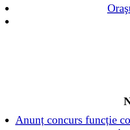
Oraş
N
Anunț concurs funcție con