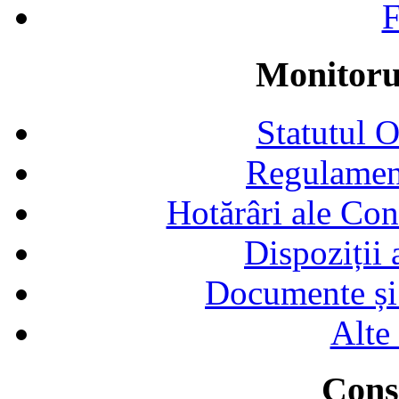
F
Monitorul
Statutul 
Regulamen
Hotărâri ale Con
Dispoziții
Documente și 
Alte
Consi