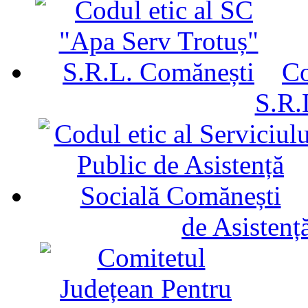
Co
S.R.
de Asistenț