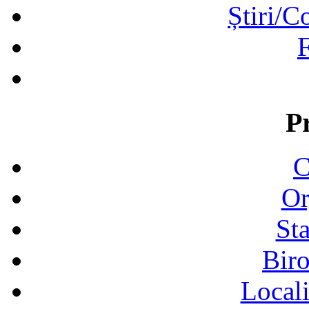
Știri/C
F
P
C
Or
Sta
Biro
Locali