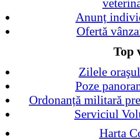
veterin
Anunț indivi
Ofertă vânza
Top v
Zilele oraşu
Poze panoram
Ordonanță militară p
Serviciul Vol
Harta C