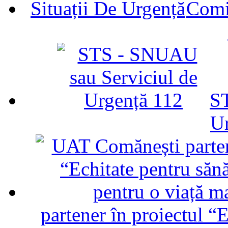
Comit
ST
U
partener în proiectul “E