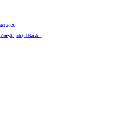
gust 2026
mănești, județul Bacău"