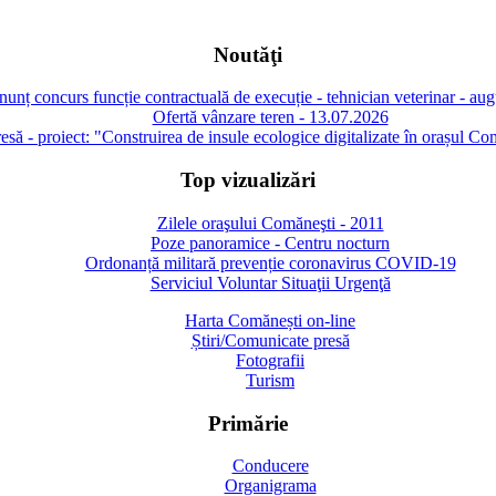
Noutăţi
unț concurs funcție contractuală de execuție - tehnician veterinar - au
Ofertă vânzare teren - 13.07.2026
să - proiect: "Construirea de insule ecologice digitalizate în orașul Co
Top vizualizări
Zilele oraşului Comăneşti - 2011
Poze panoramice - Centru nocturn
Ordonanță militară prevenție coronavirus COVID-19
Serviciul Voluntar Situaţii Urgenţă
Harta Comănești on-line
Știri/Comunicate presă
Fotografii
Turism
Primărie
Conducere
Organigrama