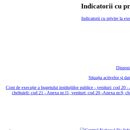
Indicatorii cu p
Indicatorii cu privire la 
Disponi
Situația activelor și da
Cont de execuție a bugetului instituțiilor publice - venituri: cod 20 
cheltuieli: cod 21 - Anexa nr.11, venituri: cod 20 -Anexa nr.9, che