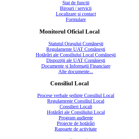
Stat de functii
Birouri / servicii
Localizare şi contact
Formulare
Monitorul Oficial Local
Statutul Orașului Comănești
Regulamente UAT Comănești
Hotărâri ale Consiliului Local Comănești
Dispoziții ale UAT Comănești
Documente și Informații Financiare
Alte documente...
Consiliul Local
Procese verbale ședințe Consiliul Local
Regulamente Consiliul Local
Consilieri Locali
Hotărâri ale Consiliului Local
Program audienţe
Proiecte de hotărâri
Rapoarte de activitate