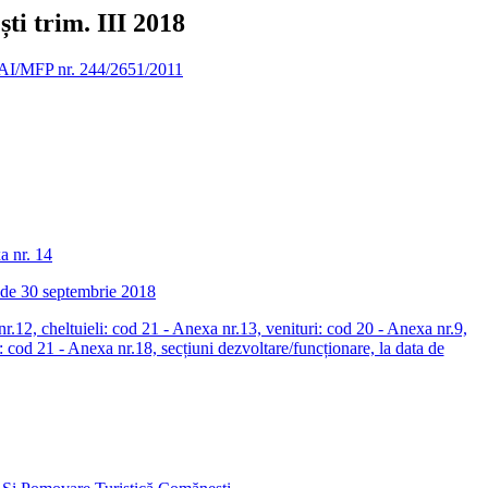
ti trim. III 2018
n MAI/MFP nr. 244/2651/2011
a nr. 14
ata de 30 septembrie 2018
nr.12, cheltuieli: cod 21 - Anexa nr.13, venituri: cod 20 - Anexa nr.9,
i: cod 21 - Anexa nr.18, secțiuni dezvoltare/funcționare, la data de