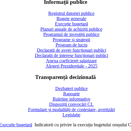
Informaţii publice
Registrul datoriei publice
Bugete generale
Execuție bugetară
Planuri anuale de achiziții publice
Programul de investiții publice
Programe și strategii
Program de lucru
Declaratii de avere funcționari publici
Declaraţii de interese funcționari publici
Anexa coeficienți salarizare
Alegeri Prezidențiale - 2025
Transparență decizională
Dezbateri publice
Rapoarte
Buletine informative
Dispoziții convocări CL
Formulare și modalități de contestare, avertizări
Legislație
Execuție bugetară
Indicatorii cu privire la execuția bugetului orașului 