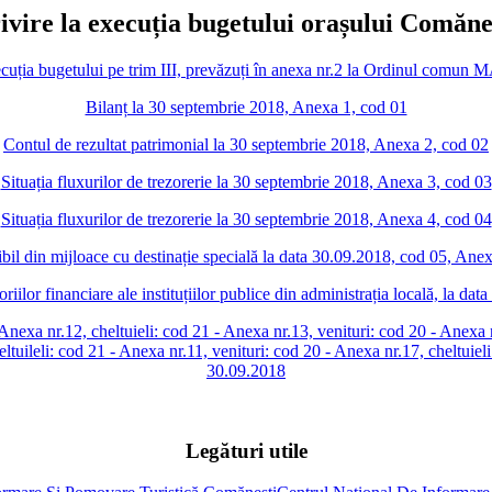
rivire la execuția bugetului orașului Comăneș
execuția bugetului pe trim III, prevăzuți în anexa nr.2 la Ordinul comu
Bilanț la 30 septembrie 2018, Anexa 1, cod 01
Contul de rezultat patrimonial la 30 septembrie 2018, Anexa 2, cod 02
Situația fluxurilor de trezorerie la 30 septembrie 2018, Anexa 3, cod 03
Situația fluxurilor de trezorerie la 30 septembrie 2018, Anexa 4, cod 04
bil din mijloace cu destinație specială la data 30.09.2018, cod 05, Anex
toriilor financiare ale instituțiilor publice din administrația locală, la d
- Anexa nr.12, cheltuieli: cod 21 - Anexa nr.13, venituri: cod 20 - Anexa 
ltuileli: cod 21 - Anexa nr.11, venituri: cod 20 - Anexa nr.17, cheltuiel
30.09.2018
Legături utile