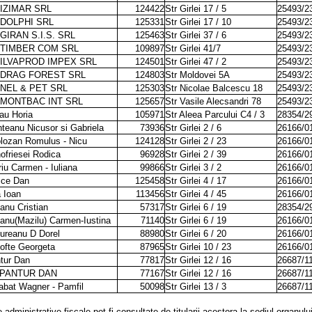
 IZIMAR SRL
124422
Str Girlei 17 / 5
25493/2
 DOLPHI SRL
125331
Str Girlei 17 / 10
25493/2
GIRAN S.I.S. SRL
125463
Str Girlei 37 / 6
25493/2
 TIMBER COM SRL
109897
Str Girlei 41/7
25493/2
 ILVAPROD IMPEX SRL
124501
Str Girlei 47 / 2
25493/2
 DRAG FOREST SRL
124803
Str Moldovei 5A
25493/2
 NEL & PET SRL
125303
Str Nicolae Balcescu 18
25493/2
 MONTBAC INT SRL
125657
Str Vasile Alecsandri 78
25493/2
au Horia
105971
Str Aleea Parcului C4 / 3
28354/2
teanu Nicusor si Gabriela
73936
Str Girlei 2 / 6
26166/0
lozan Romulus - Nicu
124128
Str Girlei 2 / 23
26166/0
ofriesei Rodica
96928
Str Girlei 2 / 39
26166/0
riu Carmen - Iuliana
99866
Str Girlei 3 / 2
26166/0
ice Dan
125458
Str Girlei 4 / 17
26166/0
a Ioan
113456
Str Girlei 4 / 45
26166/0
ianu Cristian
57317
Str Girlei 6 / 19
28354/2
ianu(Mazilu) Carmen-Iustina
71140
Str Girlei 6 / 19
26166/0
ureanu D Dorel
88980
Str Girlei 6 / 20
26166/0
ofte Georgeta
87965
Str Girlei 10 / 23
26166/0
tur Dan
77817
Str Girlei 12 / 16
26687/1
 PANTUR DAN
77167
Str Girlei 12 / 16
26687/1
abat Wagner - Pamfil
50098
Str Girlei 13 / 3
26687/1
 administrative fiscale pot fi consultate de titularii acestora la sediul organului