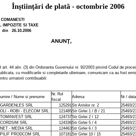
Înştiinţări de plată - octombrie 2006
 COMANESTI
L IMPOZITE SI TAXE
din
26.10.2006
ANUNŢ,
l art. 44 alin. (3) din Ordonanta Guvernului nr. 92/2003 privind Codul de proce
publicata, cu modificarile si completarile ulterioare, comunicam ca au fost emise
ntru urmatorii contribuabili:
Nr. Rol
umire / Nume si prenume
Adresa
Nr / dat
fiscal
 GARDENLES SRL
125291
Str Arinilor nr. 2
25493/2
OLI - ROBI - ELECOM SRL
121485
Str Girlei 1 / B / 21
25493/2
 TOMINVEST SRL
124737
Str Girlei 2 / 12
25493/2
 CORDSIM SRL
124336
Str Girlei 5 / 4
25493/2
NET - MEDIA SRL
124463
Str Girlei 6 / 3
25493/2
 PILIF PRODCOM SRL
107181
Str Girlei 10 / 15
25493/2