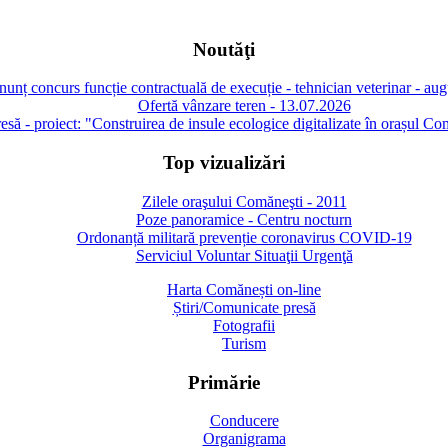
Noutăţi
unț concurs funcție contractuală de execuție - tehnician veterinar - au
Ofertă vânzare teren - 13.07.2026
să - proiect: "Construirea de insule ecologice digitalizate în orașul Co
Top vizualizări
Zilele oraşului Comăneşti - 2011
Poze panoramice - Centru nocturn
Ordonanță militară prevenție coronavirus COVID-19
Serviciul Voluntar Situaţii Urgenţă
Harta Comănești on-line
Știri/Comunicate presă
Fotografii
Turism
Primărie
Conducere
Organigrama