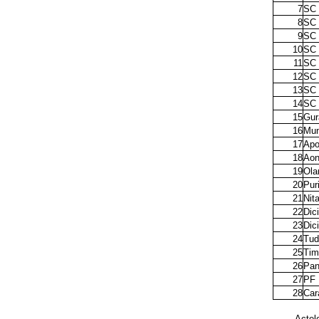
7
SC
8
SC
9
SC 
10
SC
11
SC
12
SC
13
SC
14
SC
15
Gur
16
Mun
17
Apo
18
Aon
19
Ola
20
Pur
21
Nit
22
Dic
23
Dic
24
Tud
25
Tim
26
Pan
27
PF
28
Car
Actele