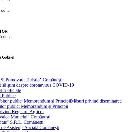
 de la
TOR,
ristina
,
u Gabriel
 Și Pomovare Turistică Comăneşti
uie să știm despre coronavirus COVID-19
iri oficiale
i Publice
Măsuri privind diseminarea
bitor public: Memorandum și Principii
ivind Registrul Agricol
 Valea Muntelui" Comănești
otuș" S.R.L. Comănești
c de Asistență Socială Comănești