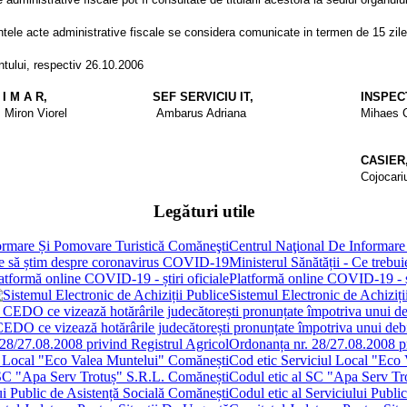
tele acte administrative fiscale se considera comunicate in termen de 15 zile
untului, respectiv 26.10.2006
 I M A R,
SEF SERVICIU IT,
INSPEC
Miron Viorel
Ambarus Adriana
Mihaes C
CASIER
Cojocari
Legături utile
Centrul Naţional De Informare
Ministerul Sănătății - Ce treb
Platformă online COVID-19 - șt
Sistemul Electronic de Achiziți
 CEDO ce vizează hotărârile judecătorești pronunțate împotriva unui de
Ordonanța nr. 28/27.08.2008 pr
Cod etic Serviciul Local "Eco
Codul etic al SC "Apa Serv Tr
Codul etic al Serviciului Publi