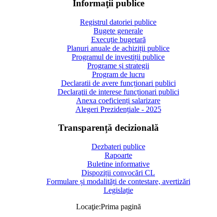
Informaţii publice
Registrul datoriei publice
Bugete generale
Execuție bugetară
Planuri anuale de achiziții publice
Programul de investiții publice
Programe și strategii
Program de lucru
Declaratii de avere funcționari publici
Declaraţii de interese funcționari publici
Anexa coeficienți salarizare
Alegeri Prezidențiale - 2025
Transparență decizională
Dezbateri publice
Rapoarte
Buletine informative
Dispoziții convocări CL
Formulare și modalități de contestare, avertizări
Legislație
Locaţie:
Prima pagină