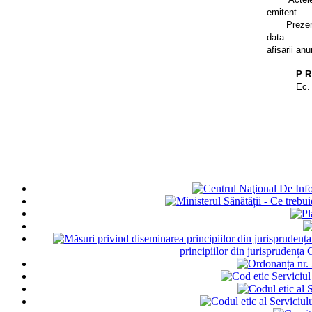
emitent.
Prezen
data
afisarii an
P R
Ec.
principiilor din jurisprudența