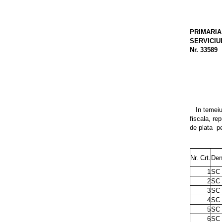
PRIMARIA
SERVICIU
Nr. 33589
In temeiu
fiscala, re
de plata
pe
Nr. Crt.
Den
1
SC
2
SC 
3
SC
4
SC
5
SC 
6
SC