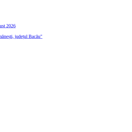
gust 2026
mănești, județul Bacău"