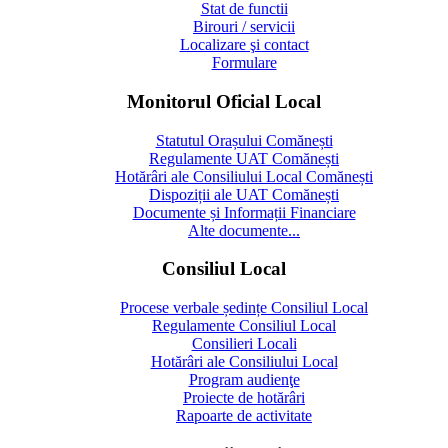
Stat de functii
Birouri / servicii
Localizare şi contact
Formulare
Monitorul Oficial Local
Statutul Orașului Comănești
Regulamente UAT Comănești
Hotărâri ale Consiliului Local Comănești
Dispoziții ale UAT Comănești
Documente și Informații Financiare
Alte documente...
Consiliul Local
Procese verbale ședințe Consiliul Local
Regulamente Consiliul Local
Consilieri Locali
Hotărâri ale Consiliului Local
Program audienţe
Proiecte de hotărâri
Rapoarte de activitate