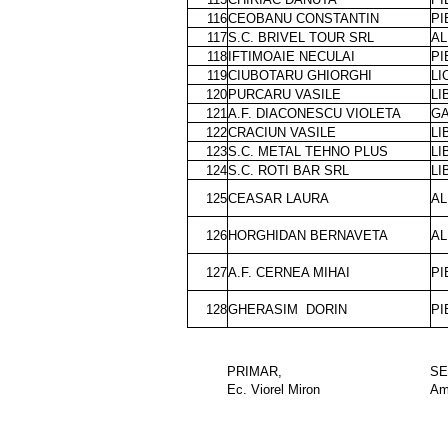
116
CEOBANU CONSTANTIN
PI
117
S.C. BRIVEL TOUR SRL
AL
118
IFTIMOAIE NECULAI
PI
119
CIUBOTARU GHIORGHI
LI
120
PURCARU VASILE
LI
121
A.F. DIACONESCU VIOLETA
GA
122
CRACIUN VASILE
LI
123
S.C. METAL TEHNO PLUS
LI
124
S.C. ROTI BAR SRL
LI
125
CEASAR LAURA
AL
126
HORGHIDAN BERNAVETA
AL
127
A.F. CERNEA MIHAI
PI
128
GHERASIM
DORIN
PI
PRIMAR,
SE
Ec. Viorel Miron
Am