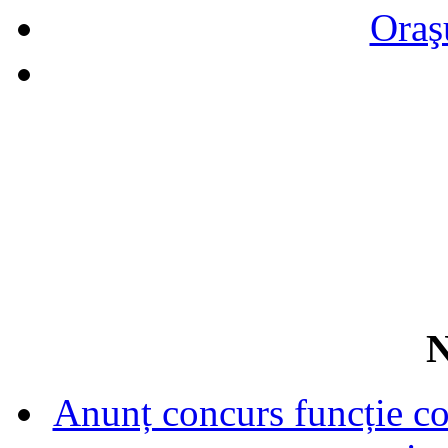
Oraş
N
Anunț concurs funcție con