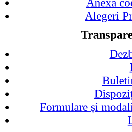
Anexa coef
Alegeri Pr
Transpare
Dezb
Buleti
Dispozi
Formulare și modalit