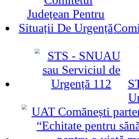
Comit
ST
U