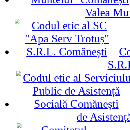
Valea Mu
Co
S.R.
de Asistenț