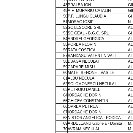
48
PRALEA ION
GI
49
A.F. MURARIU CATALIN
GI
50
P.F. LUNGU CLAUDIA
GH
51
MOSAC IOSIF
N.
52
SC LESCORE SRL
AL
53
SC GEAL - B.G.C. SRL
GH
54
ANDREI GEORGICA
AL
55
POREA FLORIN
AL
56
RATA COSTICA
AL
57
RANDASU VALENTIN VALI
AL
58
DUAGA NECULAI
AL
59
CARARE MISU
AL
60
MATEI BENONE - VASILE
AL
61
ALBU NECULAI
AL
62
SOLOMONESCU NECULAI
AL
63
PETROIU DANIEL
AL
64
IORDACHE DORIN
AL
65
GHICEA CONSTANTIN
AL
66
OPREA PETREA
AL
67
IORDACHE DORIN
AL
68
NISTOR ANGELICA - RODICA
AL
69
ARDELEANU Gabriela - Doinita
M.
70
AVRAM NECULAI
M.