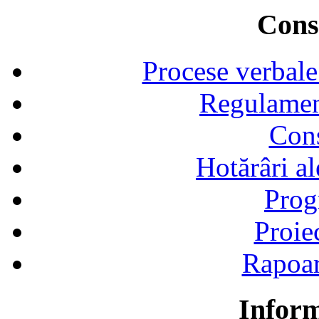
Consi
Procese verbale
Regulamen
Cons
Hotărâri al
Prog
Proie
Rapoart
Inform