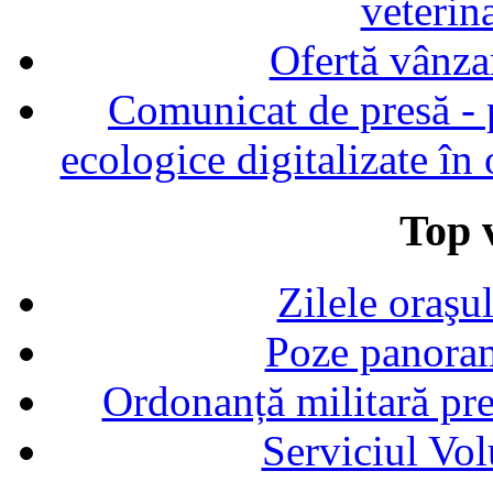
veterin
Ofertă vânza
Comunicat de presă - p
ecologice digitalizate în
Top v
Zilele oraşu
Poze panoram
Ordonanță militară p
Serviciul Vol