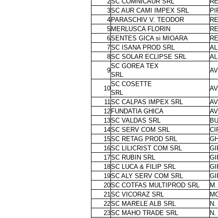
2
SC COMNICAUR SRL
RE
3
SC AUR CAMI IMPEX SRL
PI
4
PARASCHIV V. TEODOR
RE
5
MERLUSCA FLORIN
RE
6
SENTES GICA si MIOARA
RE
7
SC ISANA PROD SRL
AL
8
SC SOLAR ECLIPSE SRL
AL
SC GOREA TEX
9
AV
SRL
SC COSETTE
10
AV
SRL
11
SC CALPAS IMPEX SRL
AV
12
FUNDATIA GHICA
AV
13
SC VALDAS SRL
BU
14
SC SERV COM SRL
CI
15
SC RETAG PROD SRL
GH
16
SC LILICRIST COM SRL
GI
17
SC RUBIN SRL
GI
18
SC LUCA & FILIP SRL
GI
19
SC ALY SERV COM SRL
GI
20
SC COTFAS MULTIPROD SRL
M.
21
SC VICORAZ SRL
M
22
SC MARELE ALB SRL
N.
23
SC MAHO TRADE SRL
N.