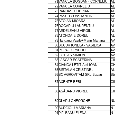
71
VANCEA BOGDAN - CORNELIU
AL
72
VANCEA CORNELIU
AL
73
RANDASU CIPRIAN
AL
74
PASCU CONSTANTIN
AL
75
STOIAN MIOARA
AL
76
DOGARIU LAURENTIU
AL
77
ARDELEANU VIRGIL
AL
78
ATONOAIE DOREL
AL
79
Hanganu Vasile+Marin Mariana
AV
80
BUCUR IONELA - VASILICA
AV
81
POPA CORNELIU
AV
82
COTFAS SIMION
AV
83
LASCAR ECATERINA
GI
84
CIANGA LETITIA si IOAN
GH
85
BIRTALAN CRISTINEL
AL
86
SC AGROVITAM SRL Bacau
Str
87
AXENTE BEBI
GI
88
ASĂUANU VIOREL
GI
89
OLARU GHEORGHE
NU
90
BURCIOIU MARIANA
N.
91
P.F. BANU ELENA
N.