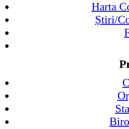
Harta C
Știri/C
F
P
C
Or
Sta
Biro