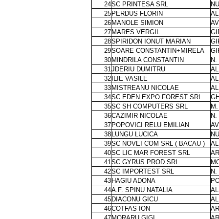
24
SC PRINTESA SRL
NU
25
PERDUS FLORIN
AL
26
MANOLE SIMION
AV
27
MARES VERGIL
GI
28
SPIRIDON IONUT MARIAN
GI
29
SOARE CONSTANTIN+MIRELA
GI
30
MINDRILA CONSTANTIN
N.
31
JDERIU DUMITRU
AL
32
ILIE VASILE
AL
33
MISTREANU NICOLAE
AL
34
SC EDEN EXPO FOREST SRL
GH
35
SC SH COMPUTERS SRL
M.
36
CAZIMIR NICOLAE
N.
37
POPOVICI RELU EMILIAN
AV
38
LUNGU LUCICA
NU
39
SC NOVEI COM SRL ( BACAU )
AL
40
SC LIC MAR FOREST SRL
AR
41
SC GYRUS PROD SRL
M
42
SC IMPORTEST SRL
N.
43
HAGIU ADONA
PO
44
A.F. SPINU NATALIA
AL
45
DIACONU GICU
AL
46
COTFAS ION
AR
47
MORARU GIGI
AR