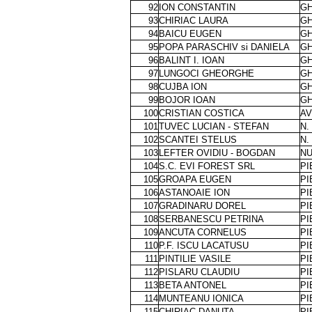
92
ION CONSTANTIN
GH
93
CHIRIAC LAURA
GH
94
BAICU EUGEN
GH
95
POPA PARASCHIV si DANIELA
GH
96
BALINT I. IOAN
GH
97
LUNGOCI GHEORGHE
GH
98
CUJBA ION
GH
99
BOJOR IOAN
GH
100
CRISTIAN COSTICA
AV
101
TUVEC LUCIAN - STEFAN
N.
102
SCANTEI STELUS
N.
103
LEFTER OVIDIU - BOGDAN
NU
104
S.C. EVI FOREST SRL
PI
105
GROAPA EUGEN
PI
106
ASTANOAIE ION
PI
107
GRADINARU DOREL
PI
108
SERBANESCU PETRINA
PI
109
ANCUTA CORNELUS
PI
110
P.F. ISCU LACATUSU
PI
111
PINTILIE VASILE
PI
112
PISLARU CLAUDIU
PI
113
BETA ANTONEL
PI
114
MUNTEANU IONICA
PI
115
CHIRIAC DANUTA
PI