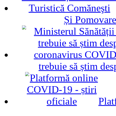
Și Pomovare
trebuie să știm d
Plat