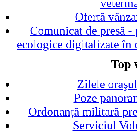
veterin
Ofertă vânza
Comunicat de presă - p
ecologice digitalizate în
Top v
Zilele oraşu
Poze panoram
Ordonanță militară p
Serviciul Vol