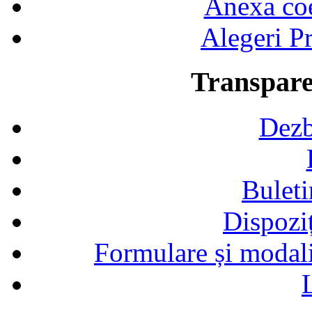
Anexa coef
Alegeri Pr
Transpare
Dezb
Buleti
Dispozi
Formulare și modalit