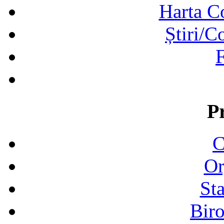
Harta C
Știri/C
F
P
C
Or
Sta
Biro