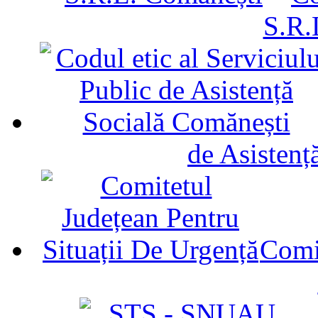
S.R.
de Asistenț
Comit