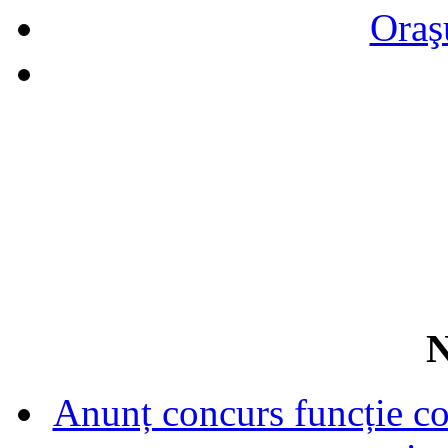
Oraş
N
Anunț concurs funcție con