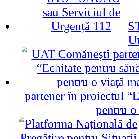
ST
U
partener în proiectul “E
pentru o