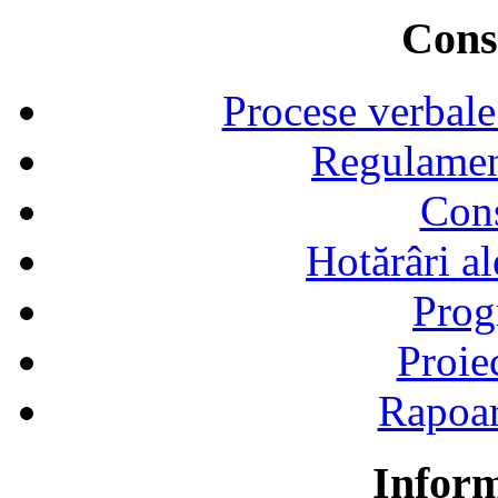
Consi
Procese verbale
Regulamen
Cons
Hotărâri al
Prog
Proie
Rapoart
Inform