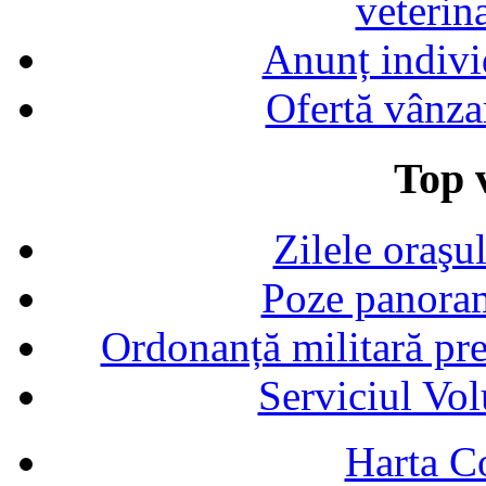
veterin
Anunț indivi
Ofertă vânza
Top v
Zilele oraşu
Poze panoram
Ordonanță militară p
Serviciul Vol
Harta C