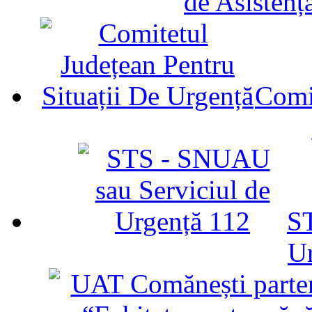
de Asistenț
Comit
ST
U