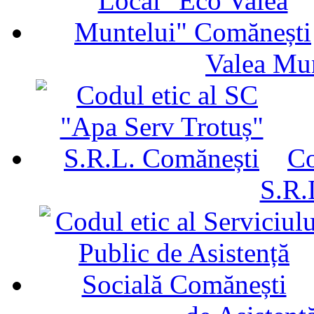
Valea Mu
Co
S.R.