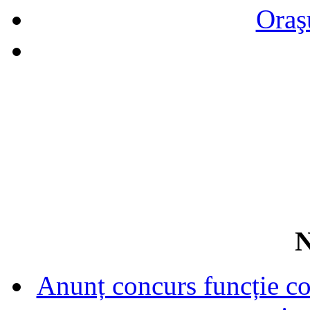
Oraş
N
Anunț concurs funcție con