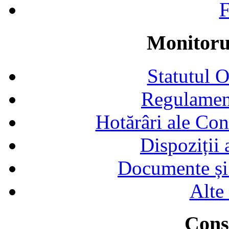
F
Monitorul
Statutul 
Regulamen
Hotărâri ale Con
Dispoziții
Documente și 
Alte
Consi