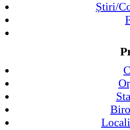
Știri/C
F
P
C
Or
Sta
Biro
Locali