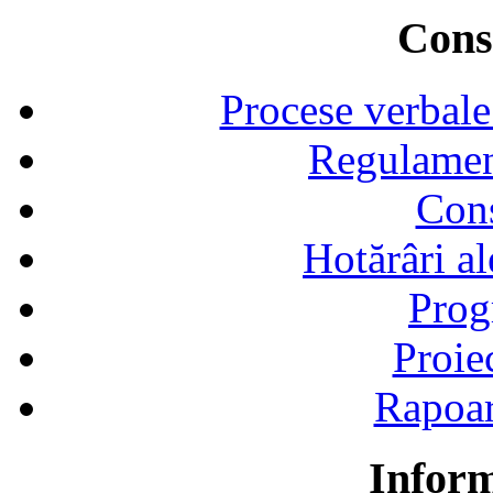
Consi
Procese verbale
Regulamen
Cons
Hotărâri al
Prog
Proie
Rapoart
Inform