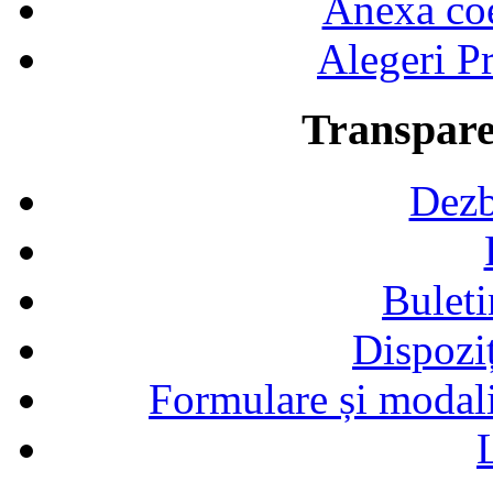
Anexa coef
Alegeri Pr
Transpare
Dezb
Buleti
Dispozi
Formulare și modalit