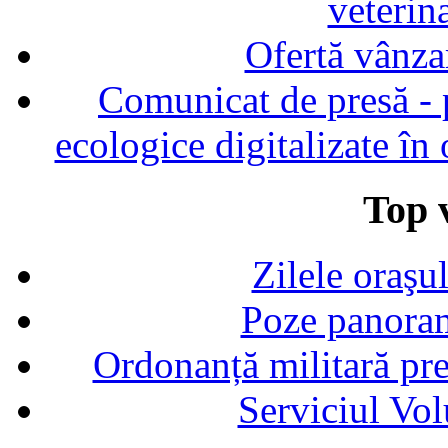
veterin
Ofertă vânza
Comunicat de presă - p
ecologice digitalizate în
Top v
Zilele oraşu
Poze panoram
Ordonanță militară p
Serviciul Vol