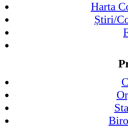
Harta C
Știri/C
F
P
C
Or
Sta
Biro