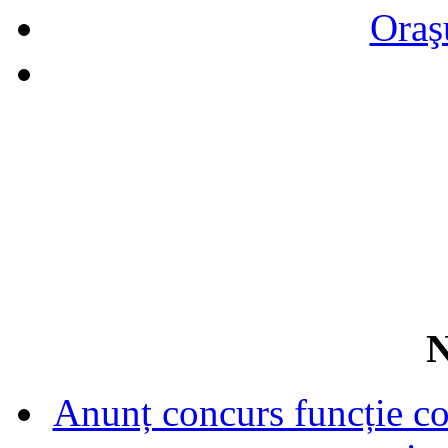
Oraş
N
Anunț concurs funcție con