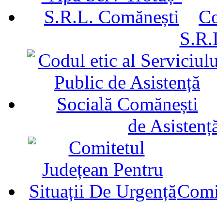
Co
S.R.
de Asistenț
Comit