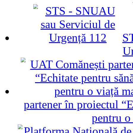
ST
U
partener în proiectul “E
pentru o