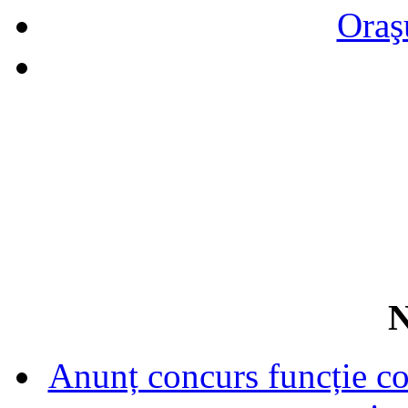
Oraş
N
Anunț concurs funcție con