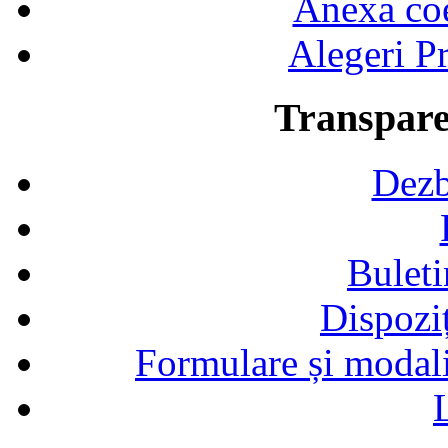
Anexa coef
Alegeri Pr
Transpare
Dezb
Buleti
Dispozi
Formulare și modalit