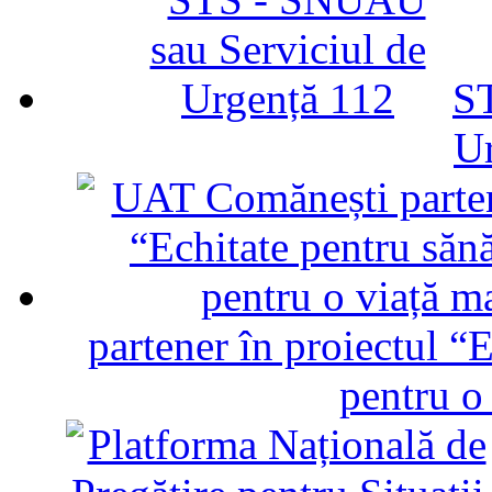
ST
U
partener în proiectul “E
pentru o