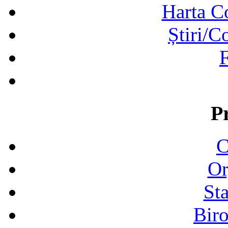
Harta C
Știri/C
F
P
C
Or
Sta
Biro