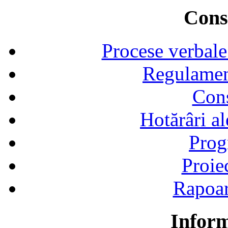
Consi
Procese verbale
Regulamen
Cons
Hotărâri al
Prog
Proie
Rapoart
Inform