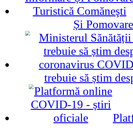
Și Pomovare
trebuie să știm d
Plat