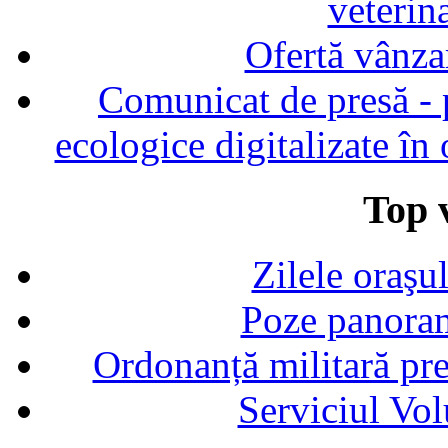
veterin
Ofertă vânza
Comunicat de presă - p
ecologice digitalizate în
Top v
Zilele oraşu
Poze panoram
Ordonanță militară p
Serviciul Vol